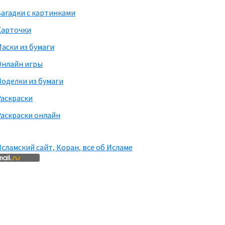
агадки с картинками
Карточки
аски из бумаги
Онлайн игры
оделки из бумаги
Раскраски
аскраски онлайн
сламский сайт, Коран, все об Исламе