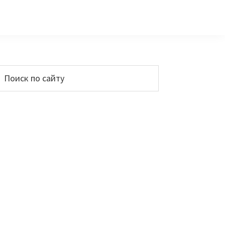
Основной
Поиск
по
сайдбар
айту