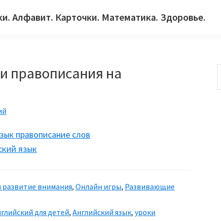
ки. Алфавит. Карточки. Математика. Здоровье.
 и правописания на
с
ий
ский язык
и развитие внимания
,
Онлайн игры
,
Развивающие
нглийский для детей
,
Английский язык
,
уроки