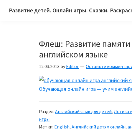
Skip
Skip
Skip
Развитие детей. Онлайн игры. Сказки. Раскрас
to
to
to
Сайт
primary
main
primary
для
navigation
content
sidebar
детей
Флеш: Развитие памяти
и
их
английском языке
родителей.
12.03.2013
by
Editor
Оставьте комментар
Обучающая онлайн игра — учим англий
Раздел:
Английский язык для детей
,
Логика 
игры
Метки:
English
,
Английский детям онлайн
,
а