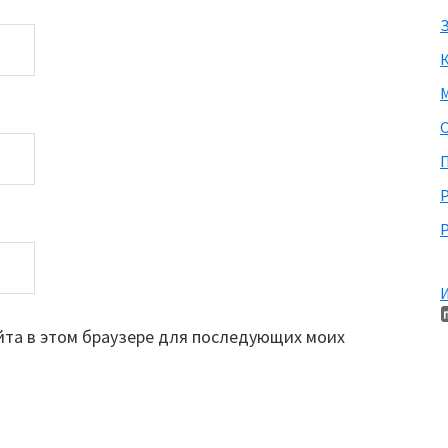
З
М
П
Р
И
айта в этом браузере для последующих моих