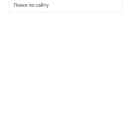
Основной
Поиск
по
сайдбар
сайту