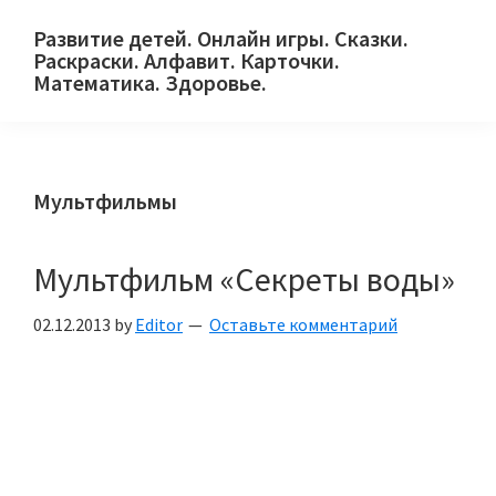
Skip
Skip
Skip
Развитие детей. Онлайн игры. Сказки.
to
to
to
Раскраски. Алфавит. Карточки.
primary
main
primary
Математика. Здоровье.
Сайт
navigation
content
sidebar
для
детей
Мультфильмы
и
их
родителей.
Мультфильм «Секреты воды»
02.12.2013
by
Editor
Оставьте комментарий