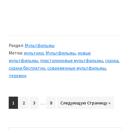
Раздел:
Мультфильмы
Метки:
мультики
,
Мультфильмы
,
новые
мультфильмы
,
пластилиновые мультфильмы
,
сказка
,
сказки бесплатно
,
современные мультфильмы
,
теремок
Interim
…
Перейти
1
Перейти
2
Перейти
3
Перейти
8
Перейти
Следующую Страницу »
pages
на
на
на
на
на
omitted
страницу
страницу
страницу
страницу