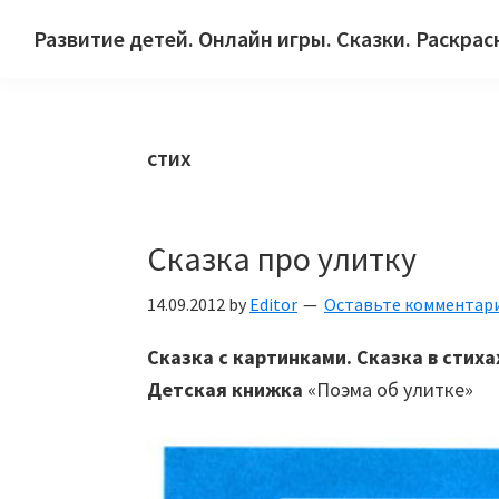
Skip
Skip
Skip
Развитие детей. Онлайн игры. Сказки. Раскрас
to
to
to
Сайт
primary
main
primary
для
navigation
content
sidebar
детей
стих
и
их
родителей.
Сказка про улитку
14.09.2012
by
Editor
Оставьте комментар
Сказка с картинками. Сказка в стих
Детская книжка
«Поэма об улитке»