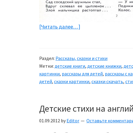
[Читать далее…]
about
Сказка
про
улитку
Раздел:
Рассказы, сказки и стихи
Метки:
детские книги
,
детские книжки
,
детс
картинки
,
рассказы для детей
,
рассказы с к
детей
,
сказки картинки
,
сказки скачать
,
сти
Детские стихи на англи
01.09.2012
by
Editor
Оставьте комментар