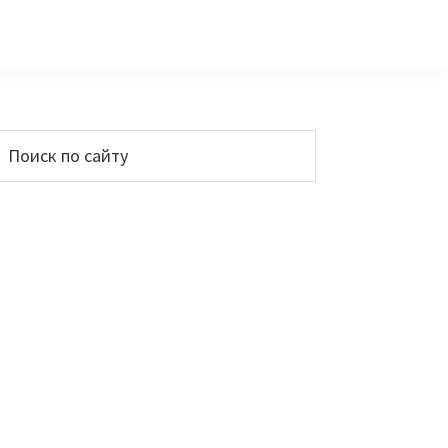
Основной
Поиск
по
сайдбар
айту