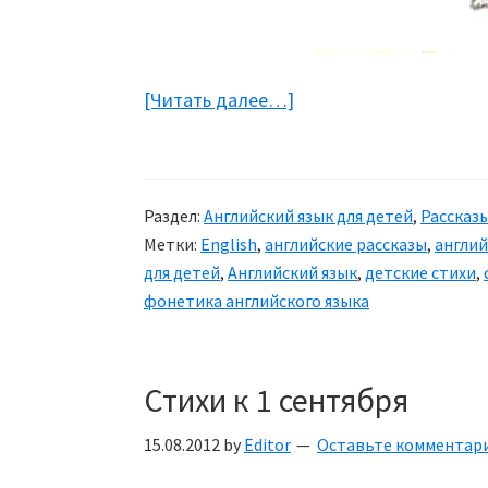
[Читать далее…]
about
Детские
стихи
на
Раздел:
Английский язык для детей
,
Рассказы
английском
Метки:
English
,
английские рассказы
,
англий
языке
для детей
,
Английский язык
,
детские стихи
,
фонетика английского языка
Стихи к 1 сентября
15.08.2012
by
Editor
Оставьте комментар