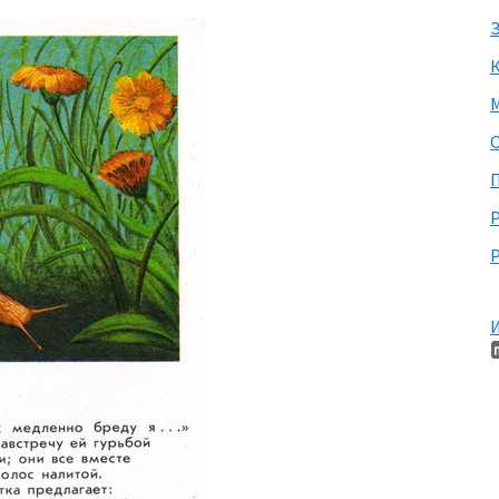
З
М
П
Р
И