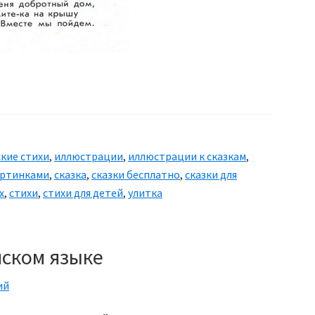
кие стихи
,
иллюстрации
,
иллюстрации к сказкам
,
артинками
,
сказка
,
сказки бесплатно
,
сказки для
х
,
стихи
,
стихи для детей
,
улитка
йском языке
ий