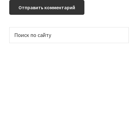
Основной
Поиск
по
сайдбар
сайту