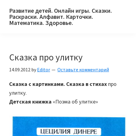
Skip
Skip
Skip
Развитие детей. Онлайн игры. Сказки.
to
to
to
Раскраски. Алфавит. Карточки.
primary
main
primary
Математика. Здоровье.
Сайт
navigation
content
sidebar
для
детей
Сказка про улитку
и
их
14.09.2012
by
Editor
Оставьте комментарий
родителей.
Сказка с картинками. Сказка в стихах
про
улитку.
Детская книжка
«Поэма об улитке»