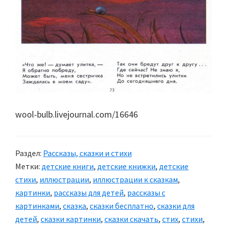
wool-bulb.livejournal.com/16646
Раздел:
Рассказы, сказки и стихи
Метки:
детские книги
,
детские книжки
,
детские
стихи
,
иллюстрации
,
иллюстрации к сказкам
,
картинки
,
рассказы для детей
,
рассказы с
картинками
,
сказка
,
сказки бесплатно
,
сказки для
детей
,
сказки картинки
,
сказки скачать
,
стих
,
стихи
,