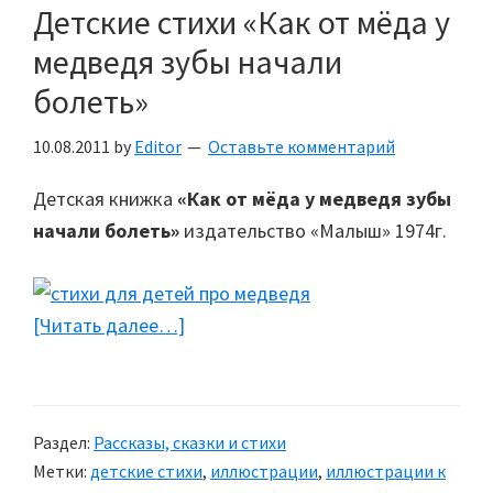
Детские стихи «Как от мёда у
медведя зубы начали
болеть»
10.08.2011
by
Editor
Оставьте комментарий
Детская книжка
«Как от мёда у медведя зубы
начали болеть»
издательство «Малыш» 1974г.
[Читать далее…]
about
Детские
стихи
«Как
Раздел:
Рассказы, сказки и стихи
от
Метки:
детские стихи
,
иллюстрации
,
иллюстрации к
мёда