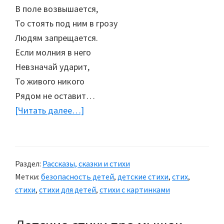
В поле возвышается,
То стоять под ним в грозу
Людям запрещается.
Если молния в него
Невзначай ударит,
То живого никого
Рядом не оставит…
[Читать далее…]
about
Стихи
для
детей
Раздел:
Рассказы, сказки и стихи
о
Метки:
безопасность детей
,
детские стихи
,
стих
,
безопасности
стихи
,
стихи для детей
,
стихи с картинками
на
природе