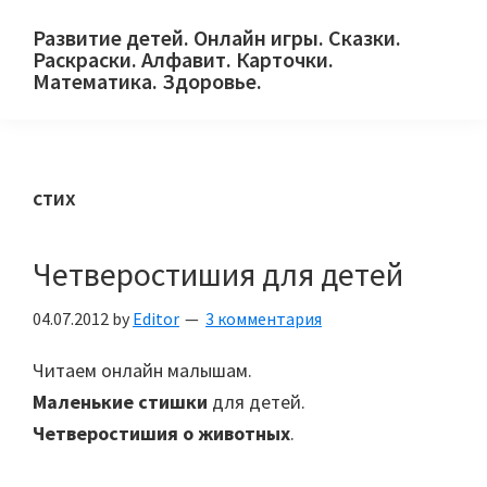
Skip
Skip
Skip
Развитие детей. Онлайн игры. Сказки.
to
to
to
Раскраски. Алфавит. Карточки.
primary
main
primary
Математика. Здоровье.
Сайт
navigation
content
sidebar
для
детей
стих
и
их
родителей.
Четверостишия для детей
04.07.2012
by
Editor
3 комментария
Читаем онлайн малышам.
Маленькие стишки
для детей.
Четверостишия о животных
.