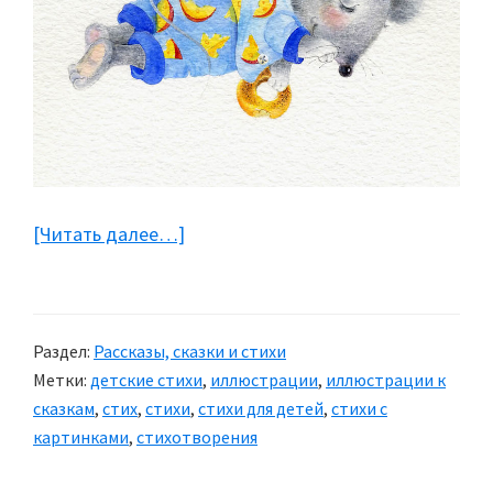
[Читать далее…]
about
Детские
стихи
про
Раздел:
Рассказы, сказки и стихи
мышек
Метки:
детские стихи
,
иллюстрации
,
иллюстрации к
сказкам
,
стих
,
стихи
,
стихи для детей
,
стихи с
картинками
,
стихотворения