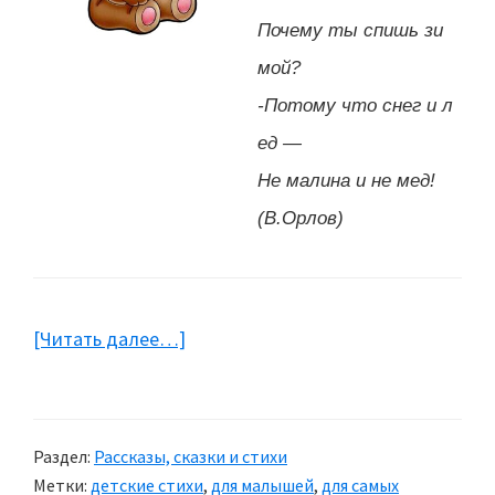
Почему ты спишь зи
мой?
-Потому что снег и л
ед —
Не малина и не мед!
(В.Орлов)
[Читать далее…]
about
Четверостишия
для
детей
Раздел:
Рассказы, сказки и стихи
Метки:
детские стихи
,
для малышей
,
для самых