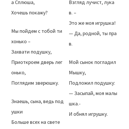
а Сплюша,
Взгляд лучист, лука
Хочешь покажу?
в. –
Это же моя игрушка!
Мы пойдем с тобой ти
— Да, родной, ты пра
хонько –
в.
Захвати подушку,
Приоткроем дверь лег
Мой сынок погладил
онько,
Мышку,
Поглядим зверюшку.
Подложил подушку:
— Засыпай, моя малы
Знаешь, сына, ведь под
шка.-
ушки
И обнял игрушку.
Больше всех на свете