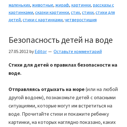
маленьких
,
животные
,
жираф
,
картинки
,
рассказы с
картинками
,
сказки картинки
,
стих
,
стихи
,
стихи для
детей
,
стихи с картинками
,
четверостишия
Безопасность детей на воде
27.05.2012
by
Editor
Оставьте комментарий
Стихи для детей о правилах безопасности на
воде.
Отправляясь отдыхать на море
(или на любой
другой водоем), познакомьте детей с опасными
ситуациями, которые могут им встретиться на
воде. Прочитайте стихи и покажите ребенку
картинки, на которых наглядно показано, каких