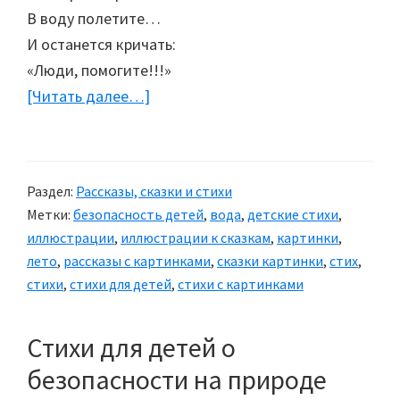
В воду полетите…
И останется кричать:
«Люди, помогите!!!»
[Читать далее…]
about
Безопасность
детей
на
Раздел:
Рассказы, сказки и стихи
воде
Метки:
безопасность детей
,
вода
,
детские стихи
,
иллюстрации
,
иллюстрации к сказкам
,
картинки
,
лето
,
рассказы с картинками
,
сказки картинки
,
стих
,
стихи
,
стихи для детей
,
стихи с картинками
Стихи для детей о
безопасности на природе