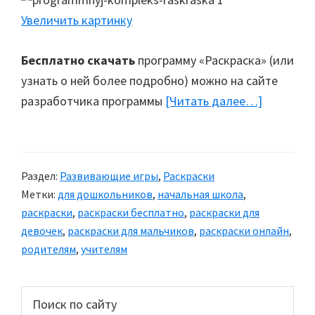
Увеличить картинку
Бесплатно скачать
программу «Раскраска» (или
узнать о ней более подробно) можно на сайте
разработчика программы
[Читать далее…]
about
Програм
комплекс
«Раскрас
Раздел:
Развивающие игры
,
Раскраски
Метки:
для дошкольников
,
начальная школа
,
раскраски
,
раскраски бесплатно
,
раскраски для
девочек
,
раскраски для мальчиков
,
раскраски онлайн
,
родителям
,
учителям
Основной
Поиск
по