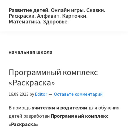
Skip
Skip
Skip
Развитие детей. Онлайн игры. Сказки.
to
to
to
Раскраски. Алфавит. Карточки.
primary
main
primary
Математика. Здоровье.
Сайт
navigation
content
sidebar
для
детей
начальная школа
и
их
родителей.
Программный комплекс
«Раскраска»
16.09.2013
by
Editor
Оставьте комментарий
В помощь
учителям и родителям
для обучения
детей разработан
Программный комплекс
«Раскраска»