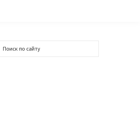
Основной
Поиск
по
сайдбар
айту