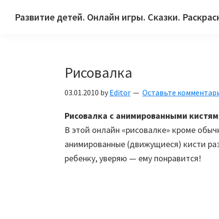
Skip
Skip
Skip
Развитие детей. Онлайн игры. Сказки. Раскрас
to
to
to
Сайт
primary
main
primary
для
navigation
content
sidebar
детей
Рисовалка
и
их
03.01.2010
by
Editor
Оставьте комментар
родителей.
Рисовалка с анимированными кистям
В этой онлайн «рисовалке» кроме обычн
анимированные (движущиеся) кисти ра
ребенку, уверяю — ему понравится!