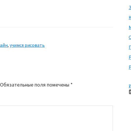
З
М
лайн
,
учимся рисовать
П
Р
Обязательные поля помечены
*
И