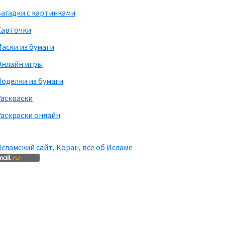
агадки с картинками
Карточки
аски из бумаги
Онлайн игры
оделки из бумаги
Раскраски
аскраски онлайн
сламский сайт, Коран, все об Исламе