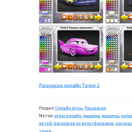
Раскраски онлайн Тачки 2
Раздел:
Онлайн игры
,
Раскраски
Метки:
игры онлайн
,
машина
,
машины
,
онла
детей
,
раскраски из мультфильмов
,
раскра
тачки