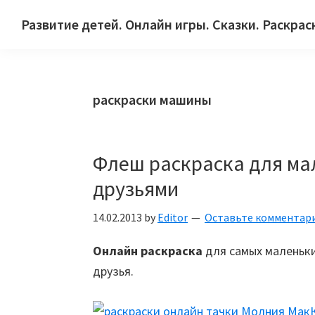
Skip
Skip
Skip
Развитие детей. Онлайн игры. Сказки. Раскрас
to
to
to
Сайт
primary
main
primary
для
navigation
content
sidebar
детей
раскраски машины
и
их
родителей.
Флеш раскраска для ма
друзьями
14.02.2013
by
Editor
Оставьте комментар
Онлайн раскраска
для самых маленьки
друзья.