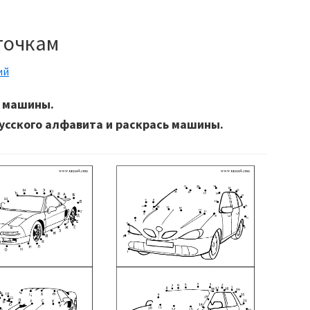
точкам
ий
и машины.
усского алфавита и раскрась машины.