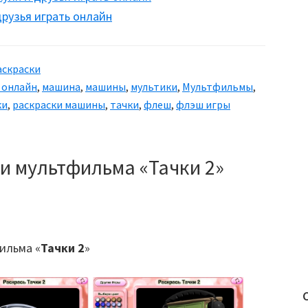
рузья играть онлайн
аскраски
 онлайн
,
машина
,
машины
,
мультики
,
Мультфильмы
,
ки
,
раскраски машины
,
тачки
,
флеш
,
флэш игры
и мультфильма «Тачки 2»
ильма «
Тачки 2
»