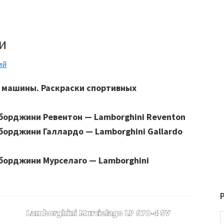
и
ий
и машины.
Раскраски спортивных
борджини Ревентон — Lamborghini Reventon
борджини Галлардо — Lamborghini Gallardo
борджини Мурселаго — Lamborghini