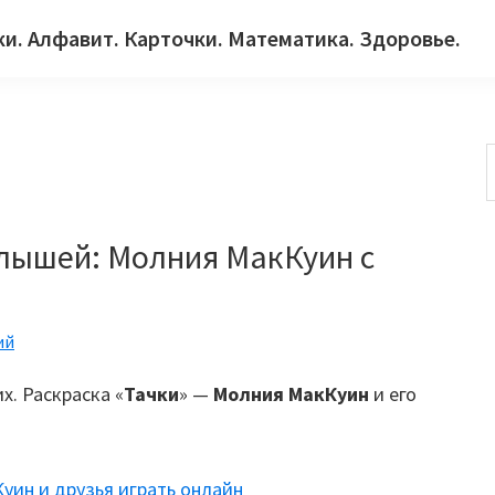
ки. Алфавит. Карточки. Математика. Здоровье.
с
лышей: Молния МакКуин с
ий
х. Раскраска «
Тачки
» —
Молния МакКуин
и его