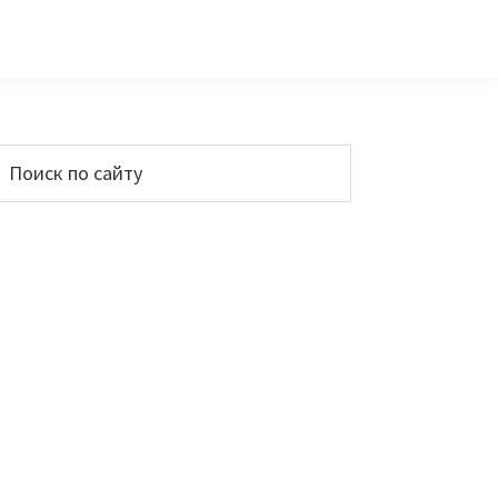
Основной
Поиск
по
сайдбар
айту