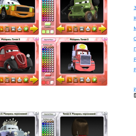
З
М
П
Р
И