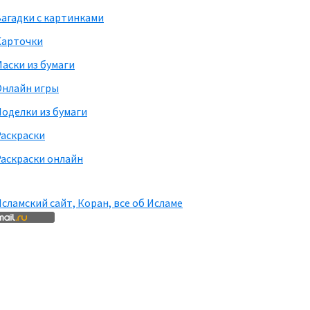
агадки с картинками
Карточки
аски из бумаги
Онлайн игры
оделки из бумаги
Раскраски
аскраски онлайн
сламский сайт, Коран, все об Исламе