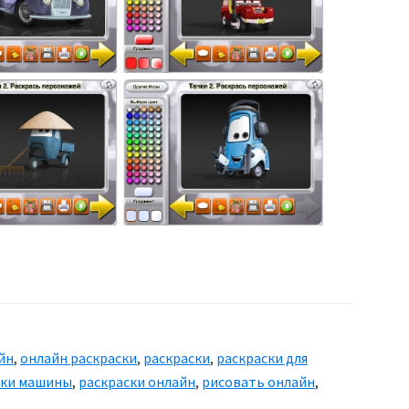
йн
,
онлайн раскраски
,
раскраски
,
раскраски для
ски машины
,
раскраски онлайн
,
рисовать онлайн
,