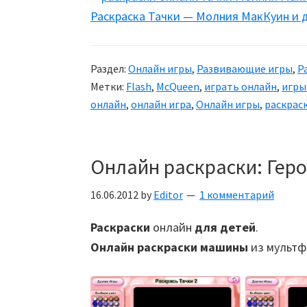
Раскраска Тачки — Молния МакКуин и д
Раздел:
Онлайн игры
,
Развивающие игры
,
Р
Метки:
Flash
,
McQueen
,
играть онлайн
,
игры
онлайн
,
онлайн игра
,
Онлайн игры
,
раскрас
Онлайн раскраски: Геро
16.06.2012
by
Editor
1 комментарий
Раскраски
онлайн
для детей
.
Онлайн раскраски машины
из мультф