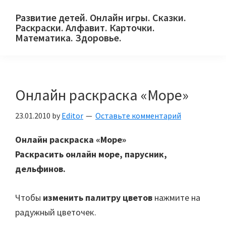
Skip
Skip
Skip
Развитие детей. Онлайн игры. Сказки.
to
to
to
Раскраски. Алфавит. Карточки.
primary
main
primary
Математика. Здоровье.
Сайт
navigation
content
sidebar
для
детей
Онлайн раскраска «Море»
и
их
23.01.2010
by
Editor
Оставьте комментарий
родителей.
Онлайн раскраска «Море»
Раскрасить онлайн море, парусник,
дельфинов.
Чтобы
изменить палитру цветов
нажмите на
радужный цветочек.