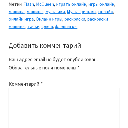
Метки:
Flash
,
McQueen
,
играть онлайн
,
игры онлайн
,
машина
,
машины
,
мультики
,
Мультфильмы
,
онлайн
,
онлайн игра
,
Онлайн игры
,
раскраски
,
раскраски
машины
,
тачки
,
флеш
,
флэш игры
Добавить комментарий
Reader
Interactions
Ваш адрес email не будет опубликован.
Обязательные поля помечены
*
Комментарий
*