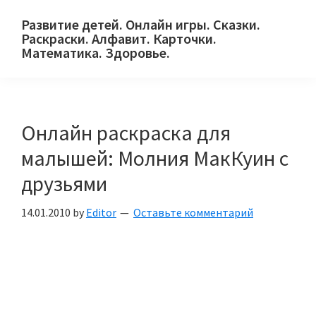
Skip
Skip
Skip
Развитие детей. Онлайн игры. Сказки.
to
to
to
Раскраски. Алфавит. Карточки.
primary
main
primary
Математика. Здоровье.
Сайт
navigation
content
sidebar
для
детей
Онлайн раскраска для
и
их
малышей: Молния МакКуин с
родителей.
друзьями
14.01.2010
by
Editor
Оставьте комментарий