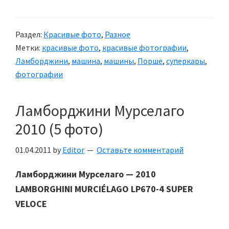
фото
Раздел:
Красивые фото
,
Разное
Метки:
красивые фото
,
красивые фотографии
,
Ламборджини
,
машина
,
машины
,
Порше
,
суперкары
,
фотографии
Ламборджини Мурселаго
2010 (5 фото)
01.04.2011
by
Editor
Оставьте комментарий
Ламборджини Мурселаго — 2010
LAMBORGHINI MURCIÉLAGO LP670-4 SUPER
VELOCE