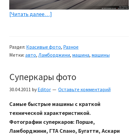
[Читать далее…]
about
Ламборджини
Галлардо
2008
Раздел:
Красивые фото
,
Разное
(5
Метки:
авто
,
Ламборджини
,
машина
,
машины
фото)
Суперкары фото
30.04.2011
by
Editor
Оставьте комментарий
Самые быстрые машины с краткой
технической характеристикой.
Фотографии суперкаров: Порше,
Ламборджини, ГТА Спано, Бугатти, Аскари