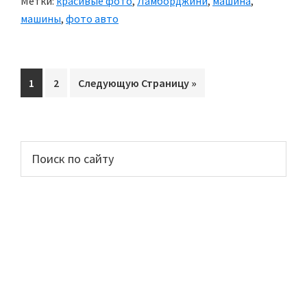
Метки:
красивые фото
,
Ламборджини
,
машина
,
фото)
машины
,
фото авто
Перейти
1
Перейти
2
Перейти
Следующую Страницу »
на
на
на
страницу
страницу
Основной
Поиск
по
сайдбар
сайту