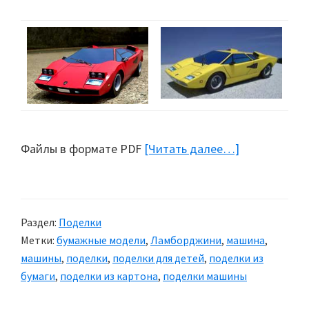
Файлы в формате PDF
[Читать далее…]
about
Поделки
из
бумаги:
Раздел:
Поделки
Машины
Метки:
бумажные модели
,
Ламборджини
,
машина
,
Lamborghini
машины
,
поделки
,
поделки для детей
,
поделки из
бумаги
,
поделки из картона
,
поделки машины