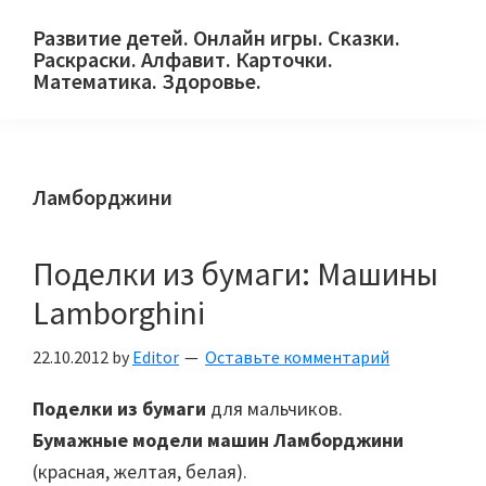
Skip
Skip
Skip
Развитие детей. Онлайн игры. Сказки.
to
to
to
Раскраски. Алфавит. Карточки.
primary
main
primary
Математика. Здоровье.
Сайт
navigation
content
sidebar
для
детей
Ламборджини
и
их
родителей.
Поделки из бумаги: Машины
Lamborghini
22.10.2012
by
Editor
Оставьте комментарий
Поделки из бумаги
для мальчиков.
Бумажные модели машин Ламборджини
(красная, желтая, белая).