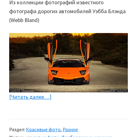
Из коллекции фотографий известного
фотографа дорогих автомобилей Уэбба Блэнда
(Webb Bland)
[Читать далее…]
about
Ламборджини
Мурселаго
2010
Раздел:
Красивые фото
,
Разное
(5