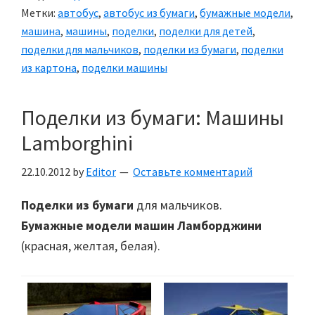
из
Метки:
автобус
,
автобус из бумаги
,
бумажные модели
,
бумаги
машина
,
машины
,
поделки
,
поделки для детей
,
поделки для мальчиков
,
поделки из бумаги
,
поделки
из картона
,
поделки машины
Поделки из бумаги: Машины
Lamborghini
22.10.2012
by
Editor
Оставьте комментарий
Поделки из бумаги
для мальчиков.
Бумажные модели машин Ламборджини
(красная, желтая, белая).