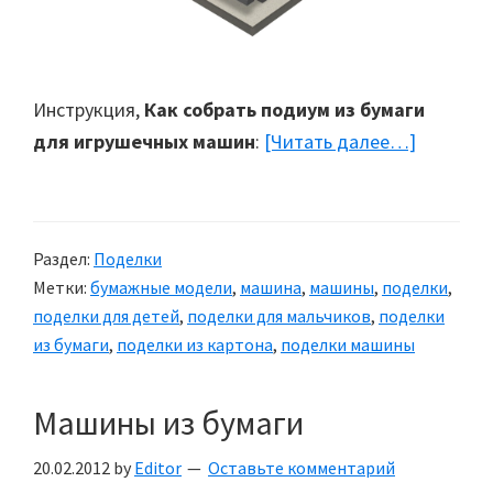
Инструкция,
Как собрать подиум из бумаги
для игрушечных машин
:
[Читать далее…]
about
Автопод
из
бумаги
Раздел:
Поделки
Метки:
бумажные модели
,
машина
,
машины
,
поделки
,
поделки для детей
,
поделки для мальчиков
,
поделки
из бумаги
,
поделки из картона
,
поделки машины
Машины из бумаги
20.02.2012
by
Editor
Оставьте комментарий