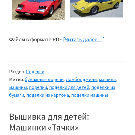
Файлы в формате PDF
[Читать далее…]
about
Поделки
из
бумаги:
Раздел:
Поделки
Машины
Метки:
бумажные модели
,
Ламборджини
,
машина
,
Lamborghini
машины
,
поделки
,
поделки для детей
,
поделки из
бумаги
,
поделки из картона
,
поделки машины
Вышивка для детей:
Машинки «Тачки»