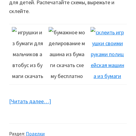
для детей. Распечатайте схемы, вырежьте и
склейте.
[Читать далее…]
about
Автобус
и
машины
Раздел:
Поделки