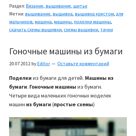
Раздел:
Вязание, вышивание, шитье
Метки:
вышивание
,
вышивка
,
вышивка крестом
,
для
мальчиков
,
машина
,
машины
,
поделки машины
,
скачать схемы вышивки
,
схемы вышивки
,
тачки
Гоночные машины из бумаги
20.07.2012
by
Editor
Оставьте комментарий
Поделки
из бумаги для детей.
Машины из
бумаги
.
Гоночные машины
из бумаги.
Четыре вида маленьких гоночных моделек
машин
из бумаги
(
простые схемы
)