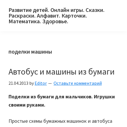
Skip
Skip
Skip
Развитие детей. Онлайн игры. Сказки.
to
to
to
Раскраски. Алфавит. Карточки.
primary
main
primary
Математика. Здоровье.
Сайт
navigation
content
sidebar
для
детей
поделки машины
и
их
родителей.
Автобус и машины из бумаги
21.04.2013
by
Editor
Оставьте комментарий
Поделки из бумаги для мальчиков. Игрушки
своими руками.
Простые схемы бумажных машинок и автобуса