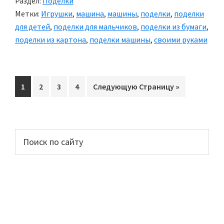
Раздел:
Поделки
Метки:
Игрушки
,
машина
,
машины
,
поделки
,
поделки
для детей
,
поделки для мальчиков
,
поделки из бумаги
,
поделки из картона
,
поделки машины
,
своими руками
Перейти
1
Перейти
2
Перейти
3
Перейти
4
Перейти
Следующую Страницу »
на
на
на
на
на
страницу
страницу
страницу
страницу
Основной
Поиск
по
сайдбар
сайту