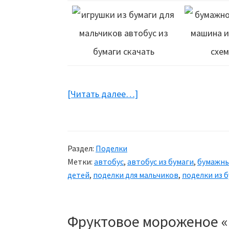
[Читать далее…]
about
Автобус
и
машины
Раздел:
Поделки
из
Метки:
автобус
,
автобус из бумаги
,
бумажны
бумаги
детей
,
поделки для мальчиков
,
поделки из 
Фруктовое мороженое «