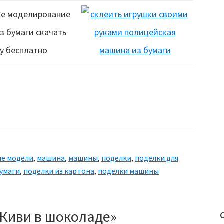
е модели
,
машина
,
машины
,
поделки
,
поделки для
бумаги
,
поделки из картона
,
поделки машины
Киви в шоколаде»