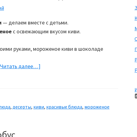
З
ий
и
— делаем вместе с детьми.
М
еное
с освежающим вкусом киви.
П
[Читать далее…]
about
Р
Фруктовое
мороженое
И
«Киви
в
блюда
,
десерты
,
киви
,
красивые блюда
,
мороженое
шоколаде»
обус