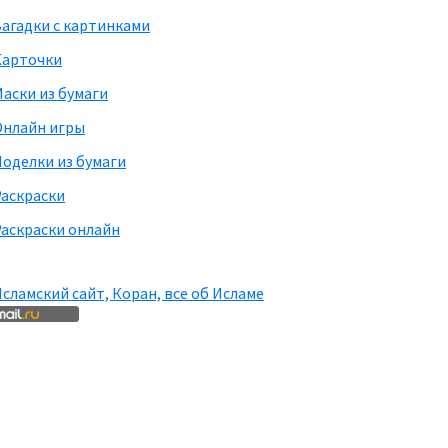
агадки с картинками
Карточки
аски из бумаги
Онлайн игры
оделки из бумаги
Раскраски
аскраски онлайн
сламский сайт, Коран, все об Исламе