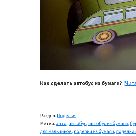
Как сделать автобус из бумаги?
[Чит
Раздел:
Поделки
Метки:
авто
,
автобус
,
автобус из бумаги
,
бу
для мальчиков
,
поделки из бумаги
,
поделки 