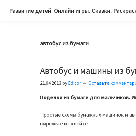
Skip
Skip
Skip
Развитие детей. Онлайн игры. Сказки. Раскрас
to
to
to
Сайт
primary
main
primary
для
navigation
content
sidebar
детей
автобус из бумаги
и
их
родителей.
Автобус и машины из б
21.04.2013
by
Editor
Оставьте комментар
Поделки из бумаги для мальчиков. И
Простые схемы бумажных машинок и авт
вырежьте и склейте.