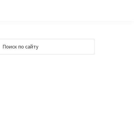
Основной
Поиск
по
сайдбар
айту