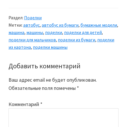
Раздел:
Поделки
Метки:
автобус
,
автобус из бумаги
,
бумажные модели
,
машина
,
машины
,
поделки
,
поделки для детей
,
поделки для мальчиков
,
поделки из бумаги
,
поделки
из картона
,
поделки машины
Добавить комментарий
Reader
Interactions
Ваш адрес email не будет опубликован.
Обязательные поля помечены
*
Комментарий
*