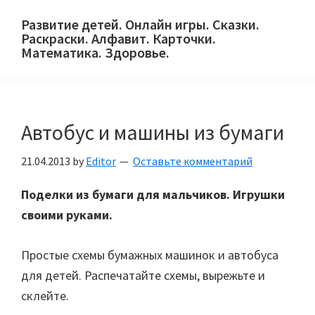
Skip
Skip
Skip
Развитие детей. Онлайн игры. Сказки.
to
to
to
Раскраски. Алфавит. Карточки.
primary
main
primary
Математика. Здоровье.
Сайт
navigation
content
sidebar
для
детей
Автобус и машины из бумаги
и
их
21.04.2013
by
Editor
Оставьте комментарий
родителей.
Поделки из бумаги для мальчиков. Игрушки
своими руками.
Простые схемы бумажных машинок и автобуса
для детей. Распечатайте схемы, вырежьте и
склейте.