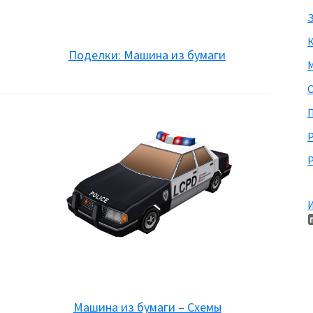
З
Поделки: Машина из бумаги
М
П
Р
И
Машина из бумаги – Схемы