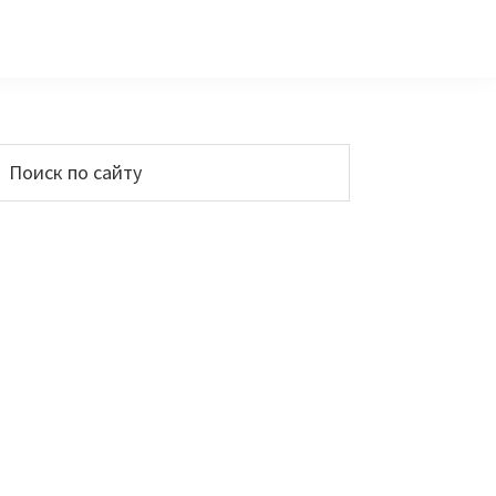
Основной
Поиск
по
сайдбар
айту