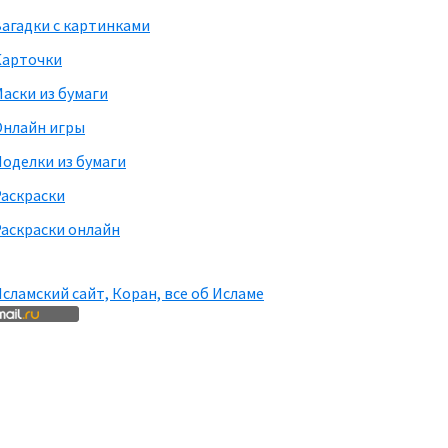
агадки с картинками
Карточки
аски из бумаги
Онлайн игры
оделки из бумаги
Раскраски
аскраски онлайн
сламский сайт, Коран, все об Исламе