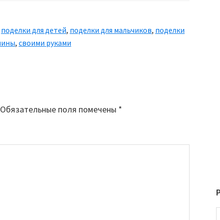
,
поделки для детей
,
поделки для мальчиков
,
поделки
шины
,
своими руками
Обязательные поля помечены
*