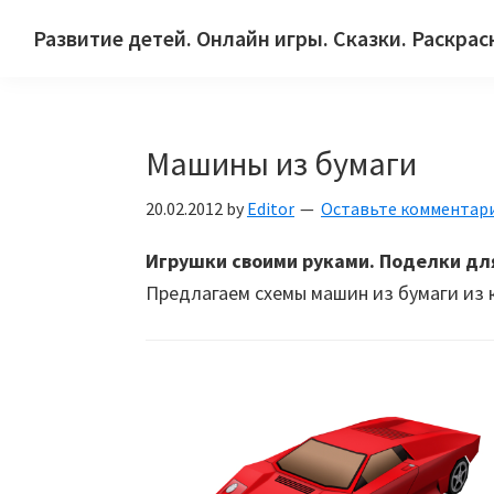
Skip
Skip
Skip
Развитие детей. Онлайн игры. Сказки. Раскрас
to
to
to
Сайт
primary
main
primary
для
navigation
content
sidebar
детей
Машины из бумаги
и
их
20.02.2012
by
Editor
Оставьте комментар
родителей.
Игрушки своими руками. Поделки дл
Предлагаем схемы машин из бумаги из к