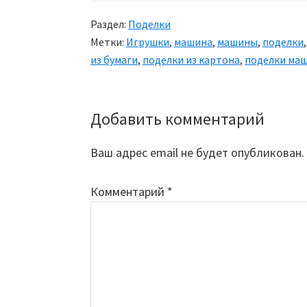
Раздел:
Поделки
Метки:
Игрушки
,
машина
,
машины
,
поделки
из бумаги
,
поделки из картона
,
поделки ма
Добавить комментарий
Reader
Interactions
Ваш адрес email не будет опубликован.
Комментарий
*