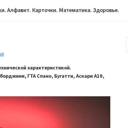
ки. Алфавит. Карточки. Математика. Здоровье.
ий
с
ехнической характеристикой.
орджини, ГТА Спано, Бугатти, Аскари А10,