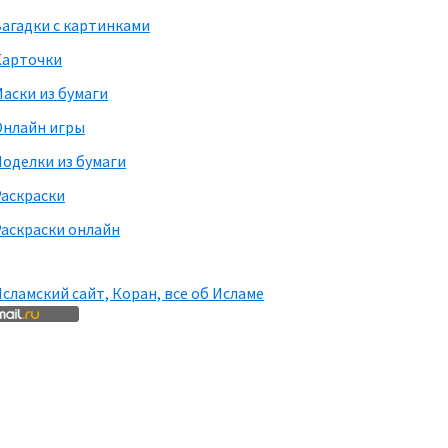
агадки с картинками
Карточки
аски из бумаги
Онлайн игры
оделки из бумаги
Раскраски
аскраски онлайн
сламский сайт, Коран, все об Исламе