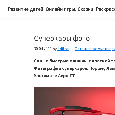
Skip
Skip
Skip
Развитие детей. Онлайн игры. Сказки. Раскрас
to
to
to
Сайт
primary
main
primary
для
navigation
content
sidebar
детей
Суперкары фото
и
их
30.04.2011
by
Editor
Оставьте комментар
родителей.
Самые быстрые машины с краткой т
Фотографии суперкаров: Порше, Ламб
Ультимате Аеро ТТ