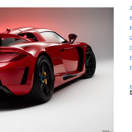
З
М
П
Р
И