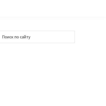
Основной
Поиск
по
сайдбар
айту