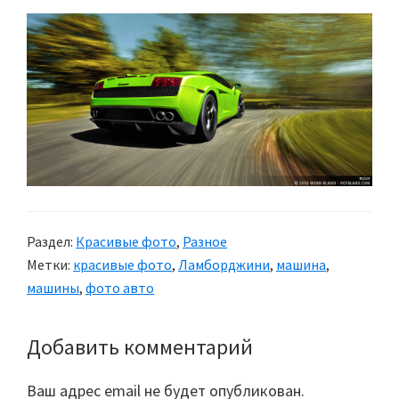
Раздел:
Красивые фото
,
Разное
Метки:
красивые фото
,
Ламборджини
,
машина
,
машины
,
фото авто
Добавить комментарий
Reader
Interactions
Ваш адрес email не будет опубликован.