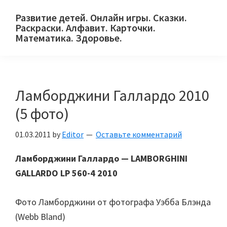
Skip
Skip
Skip
Развитие детей. Онлайн игры. Сказки.
to
to
to
Раскраски. Алфавит. Карточки.
primary
main
primary
Математика. Здоровье.
Сайт
navigation
content
sidebar
для
детей
Ламборджини Галлардо 2010
и
их
(5 фото)
родителей.
01.03.2011
by
Editor
Оставьте комментарий
Ламборджини Галлардо — LAMBORGHINI
GALLARDO LP 560-4 2010
Фото Ламборджини от фотографа Уэбба Блэнда
(Webb Bland)