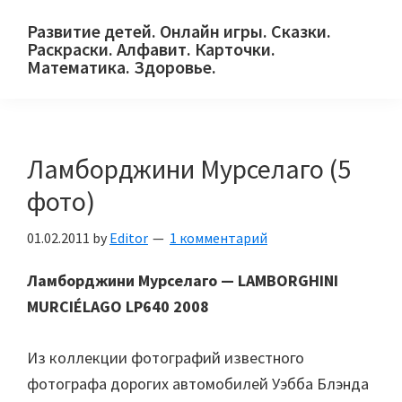
Skip
Skip
Skip
Развитие детей. Онлайн игры. Сказки.
to
to
to
Раскраски. Алфавит. Карточки.
primary
main
primary
Математика. Здоровье.
Сайт
navigation
content
sidebar
для
детей
Ламборджини Мурселаго (5
и
их
фото)
родителей.
01.02.2011
by
Editor
1 комментарий
Ламборджини Мурселаго — LAMBORGHINI
MURCIÉLAGO LP640 2008
Из коллекции фотографий известного
фотографа дорогих автомобилей Уэбба Блэнда