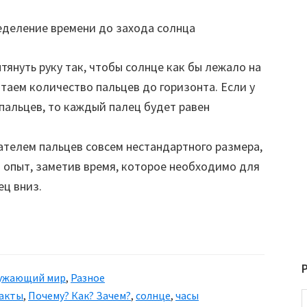
тянуть руку так, чтобы солнце как бы лежало на
таем количество пальцев до горизонта. Если у
пальцев, то каждый палец будет равен
ателем пальцев совсем нестандартного размера,
 опыт, заметив время, которое необходимо для
ец вниз.
ужающий мир
,
Разное
акты
,
Почему? Как? Зачем?
,
солнце
,
часы