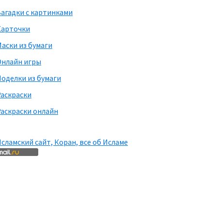
агадки с картинками
Карточки
аски из бумаги
Онлайн игры
оделки из бумаги
Раскраски
аскраски онлайн
сламский сайт, Коран, все об Исламе