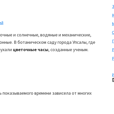
З
ий
М
очные и солнечные, водяные и механические,
П
нные. В ботаническом саду города Упсалы, где
оухали
цветочные часы
, созданные ученым.
Р
И
ь показываемого времени зависела от многих