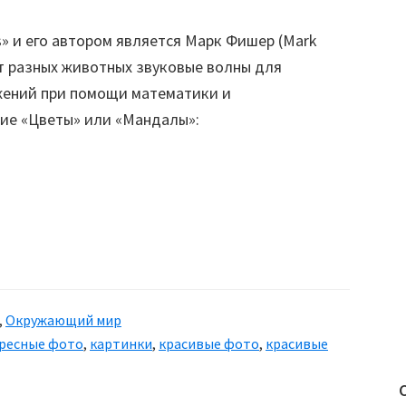
s» и его автором является Марк Фишер (Mark
от разных животных звуковые волны для
жений при помощи математики и
кие «Цветы» или «Мандалы»:
,
Окружающий мир
ресные фото
,
картинки
,
красивые фото
,
красивые