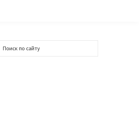
Основной
Поиск
по
сайдбар
айту