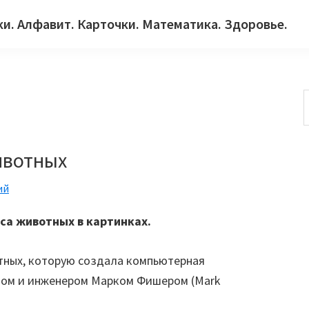
ки. Алфавит. Карточки. Математика. Здоровье.
с
ивотных
ий
са животных в картинках.
тных, которую создала компьютерная
том и инженером Марком Фишером (Mark