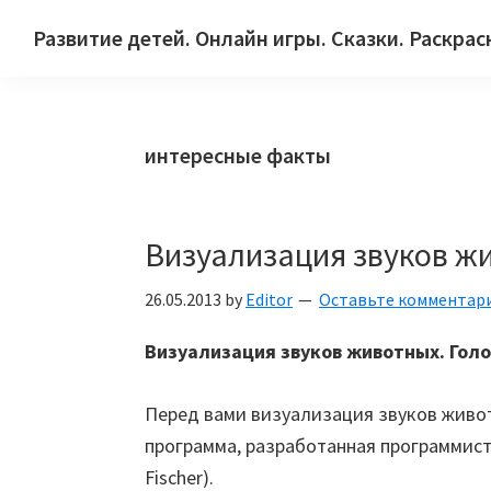
Skip
Skip
Skip
Развитие детей. Онлайн игры. Сказки. Раскрас
to
to
to
Сайт
primary
main
primary
для
navigation
content
sidebar
детей
интересные факты
и
их
родителей.
Визуализация звуков ж
26.05.2013
by
Editor
Оставьте комментар
Визуализация звуков животных. Голо
Перед вами визуализация звуков живо
программа, разработанная программис
Fischer).