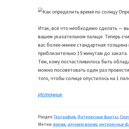
Итак, всё что необходимо сделать — вы
вашем указательном пальце. Теперь счи
вас более-менее стандартная толщина 
приблизительно 15 минутам до заката.
Тем, кому посчастливилось быть облад
можно посоветовать один раз провести
того, чтобы солнце опустилось на 1 пал
Источник
Раздел:
География
,
Интересные факты
,
Окр
Метки:
время
,
изучаем время
,
интересные ф