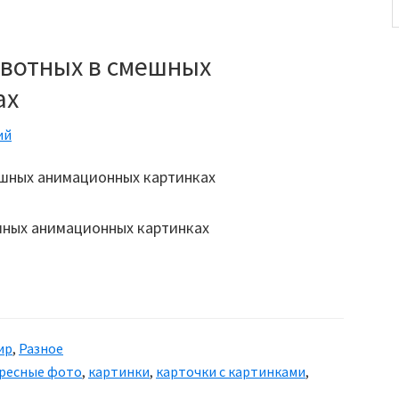
вотных в смешных
ах
ий
шных анимационных картинках
ир
,
Разное
ресные фото
,
картинки
,
карточки с картинками
,