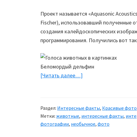
Проект называется «Aquasonic Acoustic
Fischer), использовавший полученные 
создания калейдоскопических изобра
программирования. Получились вот та
Беломордый дельфин
[Читать далее…]
about
Визуализация
звуков
животных
Раздел:
Интересные факты
,
Красивые фото
Метки:
животные
,
интересные факты
,
инте
фотографии
,
необычное
,
фото