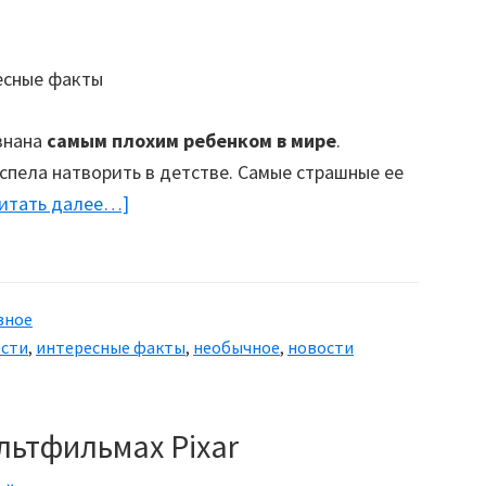
изнана
самым плохим ребенком в мире
.
спела натворить в детстве. Самые страшные ее
итать далее…]
about
Самые
необычные
дети
зное
в
ости
,
интересные факты
,
необычное
,
новости
мире
льтфильмах Pixar