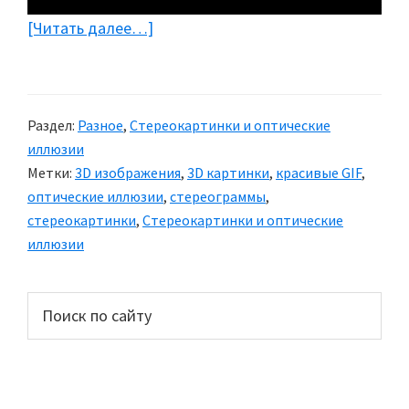
[Читать далее…]
about
Красивые
GIF
изображения
Раздел:
Разное
,
Стереокартинки и оптические
иллюзии
Метки:
3D изображения
,
3D картинки
,
красивые GIF
,
оптические иллюзии
,
стереограммы
,
стереокартинки
,
Стереокартинки и оптические
иллюзии
Основной
Поиск
по
сайдбар
сайту