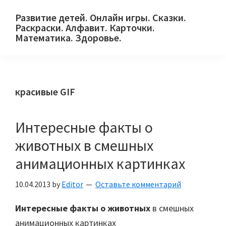
Skip
Skip
Skip
Развитие детей. Онлайн игры. Сказки.
to
to
to
Раскраски. Алфавит. Карточки.
primary
main
primary
Математика. Здоровье.
Сайт
navigation
content
sidebar
для
детей
красивые GIF
и
их
родителей.
Интересные факты о
животных в смешных
анимационных картинках
10.04.2013
by
Editor
Оставьте комментарий
Интересные факты о животных
в смешных
анимационных картинках