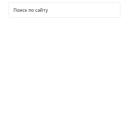
Основной
Поиск
по
сайдбар
сайту