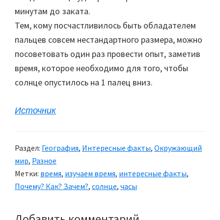
минутам до заката.
Тем, кому посчастливилось быть обладателем
пальцев совсем нестандартного размера, можно
посоветовать один раз провести опыт, заметив
время, которое необходимо для того, чтобы
солнце опустилось на 1 палец вниз.
Источник
Раздел:
География
,
Интересные факты
,
Окружающий
мир
,
Разное
Метки:
время
,
изучаем время
,
интересные факты
,
Почему? Как? Зачем?
,
солнце
,
часы
Добавить комментарий