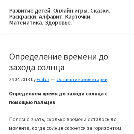
Skip
Skip
Skip
Развитие детей. Онлайн игры. Сказки.
to
to
to
Раскраски. Алфавит. Карточки.
primary
main
primary
Математика. Здоровье.
Сайт
navigation
content
sidebar
для
детей
Определение времени до
и
их
захода солнца
родителей.
24.04.2013
by
Editor
Оставьте комментарий
Определяем время до захода солнца с
помощью пальцев
Полезно знать, сколько времени осталось до
момента, когда солнце скроется за горизонтом