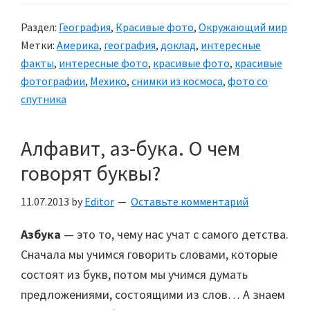
с
Раздел:
География
,
Красивые фото
,
Окружающий мир
высоты
Метки:
Америка
,
география
,
доклад
,
интересные
факты
,
интересные фото
,
красивые фото
,
красивые
фотографии
,
Мехико
,
снимки из космоса
,
фото со
спутника
Алфавит, аз-бука. О чем
говорят буквы?
11.07.2013
by
Editor
Оставьте комментарий
Азбука
— это то, чему нас учат с самого детства.
Сначала мы учимся говорить словами, которые
состоят из букв, потом мы учимся думать
предложениями, состоящими из слов… А знаем