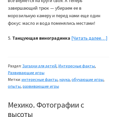
все вернется на круги своя. А теперь
завершающий трюк — убираем ее в
морозильную камеру и перед нами еще один
фокус: масло и вода поменялись местами!
5.
Танцующая виноградинка
[Читать далее…]
abou
Инт
вре
с
Раздел:
Загадки для детей
,
Интересные факты
,
деть
Развивающие игры
10
Метки:
интересные факты
,
наука
,
обучающие игры
,
прос
опыты
,
развивающие игры
науч
опы
Мехико. Фотографии с
с
высоты
дет