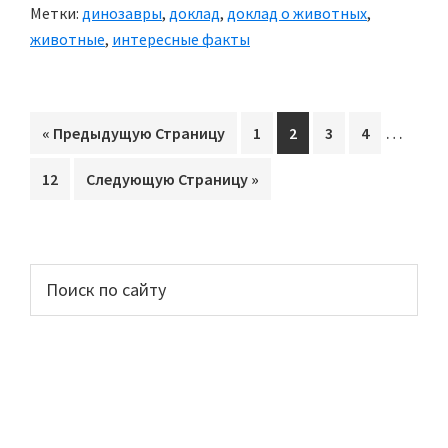
Метки:
динозавры
,
доклад
,
доклад о животных
,
животные
,
интересные факты
Interim
…
«
Перейти
Предыдущую Страницу
Перейти
1
Перейти
2
Перейти
3
Перейти
4
pages
на
на
на
на
на
Перейти
12
Перейти
Следующую Страницу »
omitted
страницу
страницу
страницу
страницу
на
на
страницу
Основной
Поиск
по
сайдбар
сайту