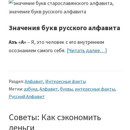
Значения букв русского алфавита
Азъ «А»
– Я, это человек с его внутренним
осознанием самого себя.
[Читать далее…]
about
Алфавит,
аз-
бука.
Раздел:
Алфавит
,
Интересные факты
О
Метки:
азбука
,
Алфавит
,
буквы
,
интересные факты
,
чем
Русский Алфавит
говорят
буквы?
Советы: Как сэкономить
деньги