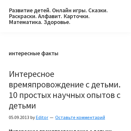
Skip
Skip
Skip
Развитие детей. Онлайн игры. Сказки.
to
to
to
Раскраски. Алфавит. Карточки.
primary
main
primary
Математика. Здоровье.
Сайт
navigation
content
sidebar
для
детей
интересные факты
и
их
родителей.
Интересное
времяпровождение с детьми.
10 простых научных опытов с
детьми
05.09.2013
by
Editor
Оставьте комментарий