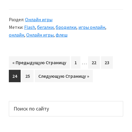
Раздел:
Онлайн игры
Метки:
Flash
,
бегалки
,
бродилки
,
игры онлайн
,
онлайн
,
Онлайн игры
,
флеш
Interim
…
«
Перейти
Предыдущую Страницу
Перейти
1
Перейти
22
Перейти
23
pages
на
на
на
на
Перейти
24
Перейти
25
Перейти
Следующую Страницу »
omitted
страницу
страницу
страницу
на
на
на
страницу
страницу
Основной
Поиск
по
сайдбар
сайту