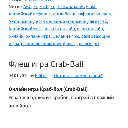
Метки:
ABC
,
English
,
English alphabet
,
Flash
,
Английский алфавит
,
английский алфавит онлайн
,
Английский детям онлайн
,
английский для детей
,
Английский язык
,
играть онлайн
,
игры онлайн
,
онлайн
,
онлайн игра
,
Онлайн игры
,
развивающие
игры
,
развитие внимания
,
флеш
,
флэш игры
Флеш игра Crab-Ball
04.01.2010
by
Editor
Оставьте комментарий
Онлайн игра
Краб-бол
(
Crab-Ball
)
Управляя одним из крабов, поиграй в пляжный
волейбол.