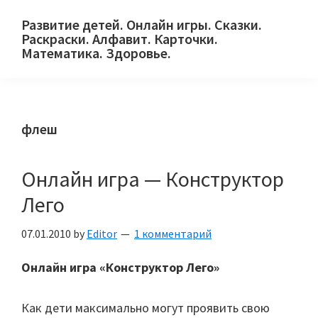
Skip
Skip
Skip
Развитие детей. Онлайн игры. Сказки.
to
to
to
Раскраски. Алфавит. Карточки.
primary
main
primary
Математика. Здоровье.
Сайт
navigation
content
sidebar
для
детей
флеш
и
их
родителей.
Онлайн игра — Конструктор
Лего
07.01.2010
by
Editor
1 комментарий
Онлайн игра «Конструктор Лего»
Как дети максимально могут проявить свою