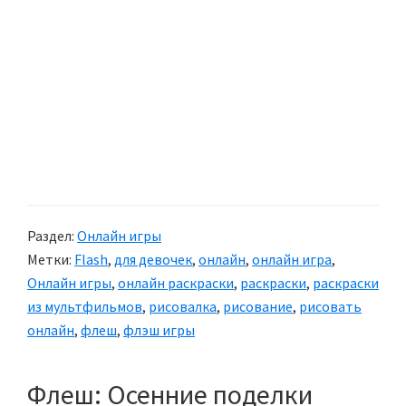
Раздел:
Онлайн игры
Метки:
Flash
,
для девочек
,
онлайн
,
онлайн игра
,
Онлайн игры
,
онлайн раскраски
,
раскраски
,
раскраски
из мультфильмов
,
рисовалка
,
рисование
,
рисовать
онлайн
,
флеш
,
флэш игры
Флеш: Осенние поделки