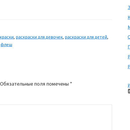
З
М
краски
,
раскраски для девочек
,
раскраски для детей
,
,
флеш
П
Р
Обязательные поля помечены
*
И