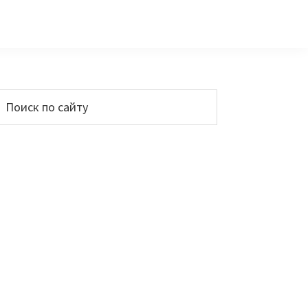
Основной
Поиск
по
сайдбар
айту