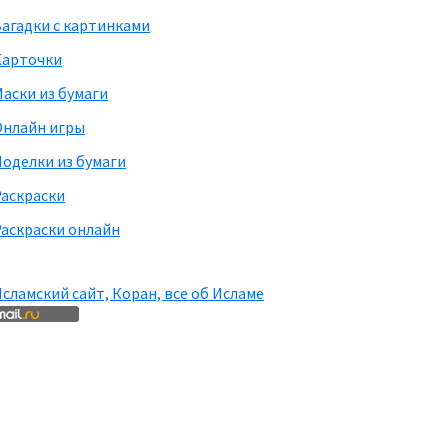
агадки с картинками
Карточки
аски из бумаги
Онлайн игры
оделки из бумаги
Раскраски
аскраски онлайн
сламский сайт, Коран, все об Исламе