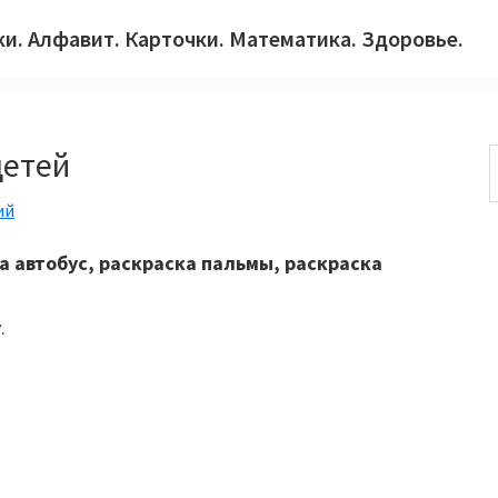
ки. Алфавит. Карточки. Математика. Здоровье.
детей
ий
с
а автобус, раскраска пальмы, раскраска
.