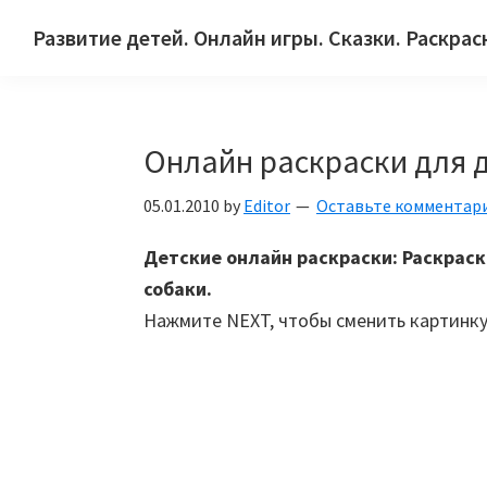
Skip
Skip
Skip
Развитие детей. Онлайн игры. Сказки. Раскрас
to
to
to
Сайт
primary
main
primary
для
navigation
content
sidebar
детей
Онлайн раскраски для 
и
их
05.01.2010
by
Editor
Оставьте комментар
родителей.
Детские онлайн раскраски: Раскраск
собаки.
Нажмите NEXT, чтобы сменить картинку