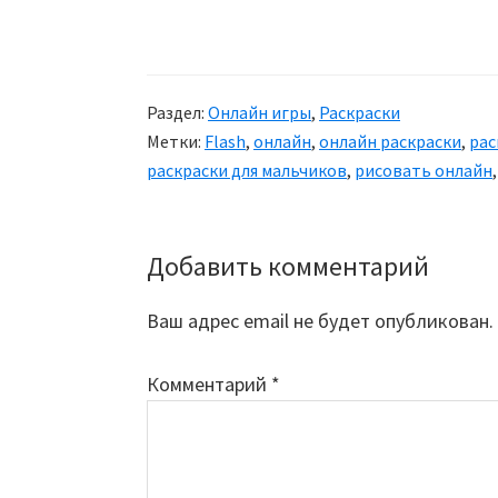
Раздел:
Онлайн игры
,
Раскраски
Метки:
Flash
,
онлайн
,
онлайн раскраски
,
рас
раскраски для мальчиков
,
рисовать онлайн
Добавить комментарий
Reader
Interactions
Ваш адрес email не будет опубликован.
Комментарий
*