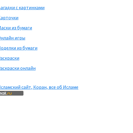
агадки с картинками
Карточки
аски из бумаги
Онлайн игры
оделки из бумаги
Раскраски
аскраски онлайн
сламский сайт, Коран, все об Исламе