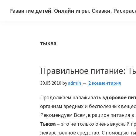
Skip
Skip
Skip
Развитие детей. Онлайн игры. Сказки. Раскрас
to
to
to
Сайт
primary
main
primary
для
navigation
content
sidebar
детей
тыква
и
их
родителей.
Правильное питание: Т
30.05.2010
by
admin
2 комментария
Продолжаем налаживать
здоровое пи
организм вредных и бесполезных вещес
Рекомендуем Всем, в рацион питания в
Тыква
– это не только очень вкусный п
лекарственное средство. С помощью ты