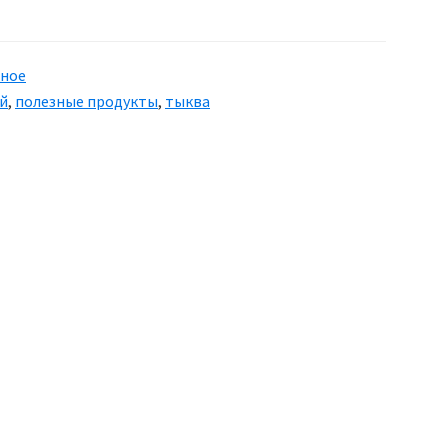
питание:
Тыква
зное
й
,
полезные продукты
,
тыква