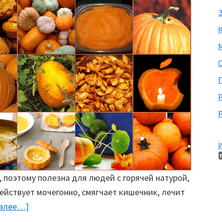
З
М
П
Р
И
 поэтому полезна для людей с горячей натурой,
действует мочегонно, смягчает кишечник, лечит
далее…]
about
Правильное