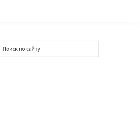
Основной
Поиск
по
сайдбар
айту