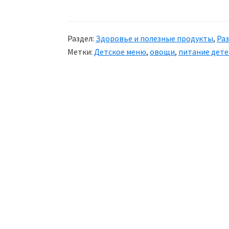
Раздел:
Здоровье и полезные продукты
,
Ра
Метки:
Детское меню
,
овощи
,
питание дете