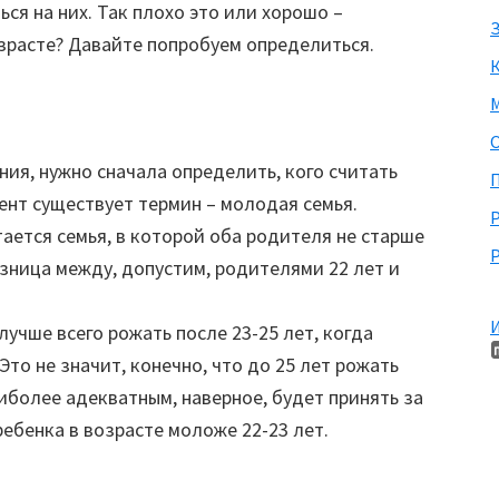
ся на них. Так плохо это или хорошо –
З
зрасте? Давайте попробуем определиться.
М
ния, нужно сначала определить, кого считать
П
нт существует термин – молодая семья.
ается семья, в которой оба родителя не старше
Р
разница между, допустим, родителями 22 лет и
И
чше всего рожать после 23-25 лет, когда
Это не значит, конечно, что до 25 лет рожать
иболее адекватным, наверное, будет принять за
ебенка в возрасте моложе 22-23 лет.