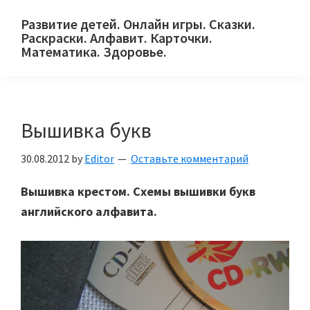
Skip
Skip
Skip
Развитие детей. Онлайн игры. Сказки.
to
to
to
Раскраски. Алфавит. Карточки.
primary
main
primary
Математика. Здоровье.
Сайт
navigation
content
sidebar
для
детей
Вышивка букв
и
их
30.08.2012
by
Editor
Оставьте комментарий
родителей.
Вышивка крестом. Схемы вышивки букв
английского алфавита.