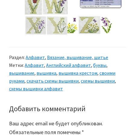
Раздел:
Алфавит
,
Вязание, вышивание, шитье
Метки:
Алфавит
,
Английский алфавит
,
буквы
,
вышивание
,
вышивка
,
вышивка крестом
,
своими
руками
,
скачать схемы вышивки
,
схемы вышивки
,
схемы вышивки алфавит
Добавить комментарий
Reader
Interactions
Ваш адрес email не будет опубликован.
Обязательные поля помечены
*