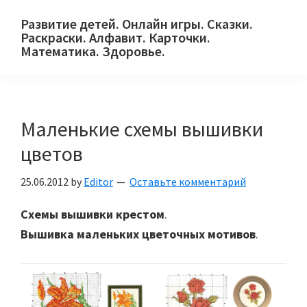
Skip
Skip
Skip
Развитие детей. Онлайн игры. Сказки.
to
to
to
Раскраски. Алфавит. Карточки.
primary
main
primary
Математика. Здоровье.
Сайт
navigation
content
sidebar
для
детей
Маленькие схемы вышивки
и
их
цветов
родителей.
25.06.2012
by
Editor
Оставьте комментарий
Схемы вышивки крестом
.
Вышивка маленьких цветочных мотивов
.