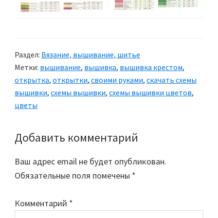
Раздел:
Вязание, вышивание, шитье
Метки:
вышивание
,
вышивка
,
вышивка крестом
,
открытка
,
открытки
,
своими руками
,
скачать схемы
вышивки
,
схемы вышивки
,
схемы вышивки цветов
,
цветы
Добавить комментарий
Reader
Interactions
Ваш адрес email не будет опубликован.
Обязательные поля помечены
*
Комментарий
*