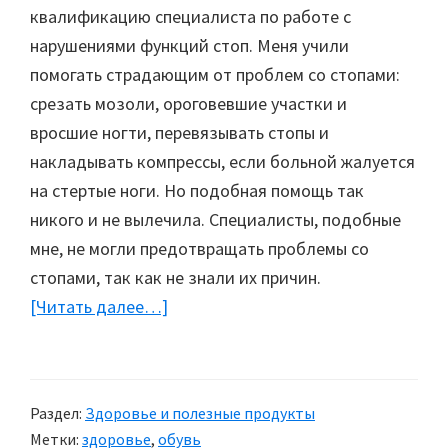
квалификацию специалиста по работе с
нарушениями функций стоп. Меня учили
помогать страдающим от проблем со стопами:
срезать мозоли, ороговевшие участки и
вросшие ногти, перевязывать стопы и
накладывать компрессы, если больной жалуется
на стертые ноги. Но подобная помощь так
никого и не вылечила. Специалисты, подобные
мне, не могли предотвращать проблемы со
стопами, так как не знали их причин.
[Читать далее…]
about
Как
правильно
выбрать
Раздел:
Здоровье и полезные продукты
обувь
Метки:
здоровье
,
обувь