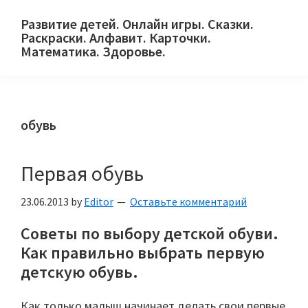
Skip
Skip
Skip
Развитие детей. Онлайн игры. Сказки.
to
to
to
Раскраски. Алфавит. Карточки.
primary
main
primary
Математика. Здоровье.
Сайт
navigation
content
sidebar
для
детей
обувь
и
их
родителей.
Первая обувь
23.06.2013
by
Editor
Оставьте комментарий
Советы по выбору детской обуви.
Как правильно выбрать первую
детскую обувь.
Как только малыш начинает делать свои первые