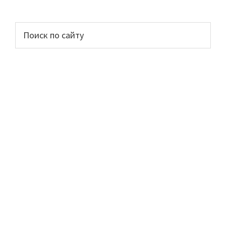
Основной
Поиск
по
сайдбар
сайту