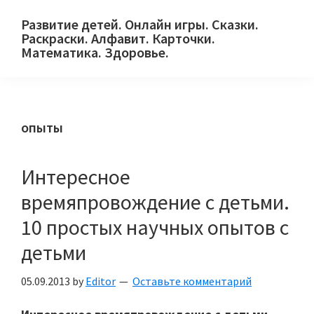
Skip
Skip
Skip
Развитие детей. Онлайн игры. Сказки.
to
to
to
Раскраски. Алфавит. Карточки.
primary
main
primary
Математика. Здоровье.
Сайт
navigation
content
sidebar
для
детей
опыты
и
их
родителей.
Интересное
времяпровождение с детьми.
10 простых научных опытов с
детьми
05.09.2013
by
Editor
Оставьте комментарий