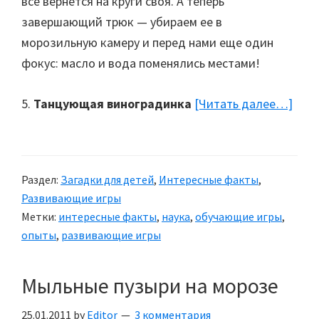
все вернется на круги своя. А теперь
завершающий трюк — убираем ее в
морозильную камеру и перед нами еще один
фокус: масло и вода поменялись местами!
5.
Танцующая виноградинка
[Читать далее…]
abou
Инт
вре
с
Раздел:
Загадки для детей
,
Интересные факты
,
деть
Развивающие игры
10
Метки:
интересные факты
,
наука
,
обучающие игры
,
прос
опыты
,
развивающие игры
науч
опы
Мыльные пузыри на морозе
с
дет
25.01.2011
by
Editor
3 комментария