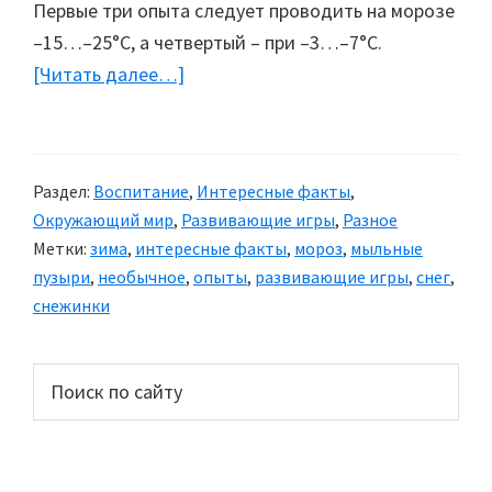
Первые три опыта следует проводить на морозе
–15…–25°C, а четвертый – при –3…–7°C.
[Читать далее…]
about
Мыльные
пузыри
на
Раздел:
Воспитание
,
Интересные факты
,
морозе
Окружающий мир
,
Развивающие игры
,
Разное
Метки:
зима
,
интересные факты
,
мороз
,
мыльные
пузыри
,
необычное
,
опыты
,
развивающие игры
,
снег
,
снежинки
Основной
Поиск
по
сайдбар
сайту