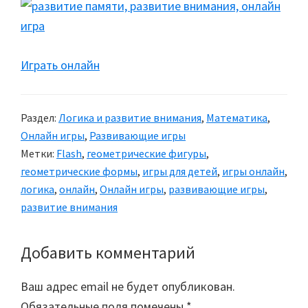
Играть онлайн
Раздел:
Логика и развитие внимания
,
Математика
,
Онлайн игры
,
Развивающие игры
Метки:
Flash
,
геометрические фигуры
,
геометрические формы
,
игры для детей
,
игры онлайн
,
логика
,
онлайн
,
Онлайн игры
,
развивающие игры
,
развитие внимания
Добавить комментарий
Reader
Interactions
Ваш адрес email не будет опубликован.
Обязательные поля помечены
*