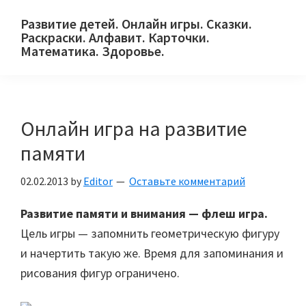
Skip
Skip
Skip
Развитие детей. Онлайн игры. Сказки.
to
to
to
Раскраски. Алфавит. Карточки.
primary
main
primary
Математика. Здоровье.
Сайт
navigation
content
sidebar
для
детей
Онлайн игра на развитие
и
их
памяти
родителей.
02.02.2013
by
Editor
Оставьте комментарий
Развитие памяти и внимания — флеш игра.
Цель игры — запомнить геометрическую фигуру
и начертить такую же. Время для запоминания и
рисования фигур ограничено.