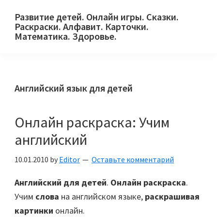
Skip
Skip
Skip
Развитие детей. Онлайн игры. Сказки.
to
to
to
Раскраски. Алфавит. Карточки.
primary
main
primary
Математика. Здоровье.
Сайт
navigation
content
sidebar
для
детей
Английский язык для детей
и
их
родителей.
Онлайн раскраска: Учим
английский
10.01.2010
by
Editor
Оставьте комментарий
Английский для детей
.
Онлайн раскраска
.
Учим
слова
на английском языке,
раскрашивая
картинки
онлайн.