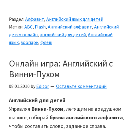
Раздел:
Алфавит
,
Английский язык для детей
Метки:
ABC
,
Flash
,
Английский алфавит
,
Английский
детям онлайн
,
английский для детей
,
Английский
язык
,
зоопарк
,
флеш
Онлайн игра: Английский с
Винни-Пухом
08.01.2010
by
Editor
Оставьте комментарий
Английский для детей
Управляя
Винни-Пухом
, летящим на воздушном
шарике, собирай
буквы английского алфавита
,
чтобы составить слово, заданное справа.