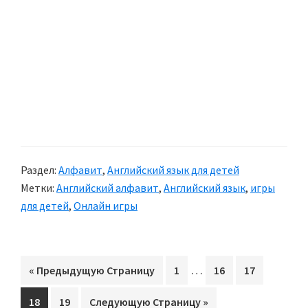
Раздел:
Алфавит
,
Английский язык для детей
Метки:
Английский алфавит
,
Английский язык
,
игры
для детей
,
Онлайн игры
Interim
…
«
Перейти
Предыдущую Страницу
Перейти
1
Перейти
16
Перейти
17
pages
на
на
на
на
Перейти
18
Перейти
19
Перейти
Следующую Страницу »
omitted
страницу
страницу
страницу