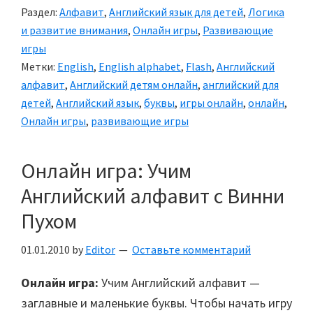
Раздел:
Алфавит
,
Английский язык для детей
,
Логика
и развитие внимания
,
Онлайн игры
,
Развивающие
игры
Метки:
English
,
English alphabet
,
Flash
,
Английский
алфавит
,
Английский детям онлайн
,
английский для
детей
,
Английский язык
,
буквы
,
игры онлайн
,
онлайн
,
Онлайн игры
,
развивающие игры
Онлайн игра: Учим
Английский алфавит с Винни
Пухом
01.01.2010
by
Editor
Оставьте комментарий
Онлайн игра:
Учим Английский алфавит —
заглавные и маленькие буквы. Чтобы начать игру