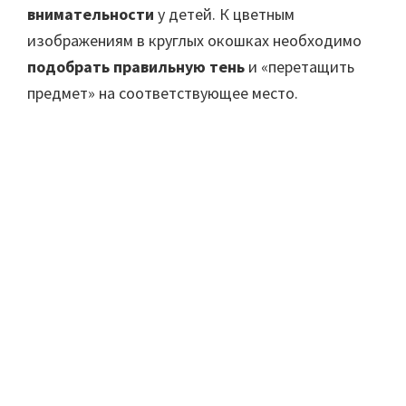
внимательности
у детей. К цветным
изображениям в круглых окошках необходимо
подобрать правильную тень
и «перетащить
предмет» на соответствующее место.