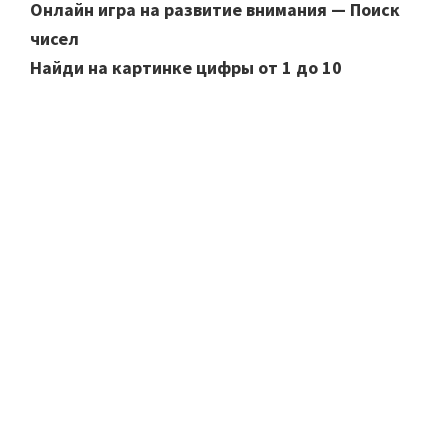
Онлайн игра на развитие внимания — Поиск
чисел
Найди на картинке цифры от 1 до 10