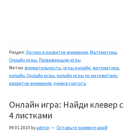
Раздел:
Логика и развитие внимания
,
Математика
,
Онлайн игры
,
Развивающие игры
Метки:
внимательность
,
игры онлайн
,
математика
,
онлайн
,
Онлайн игры
,
онлайн игры по математике
,
развитие внимания
,
учимся считать
Онлайн игра: Найди клевер с
4 листками
09.01.2010
by
admin
Оставьте комментарий