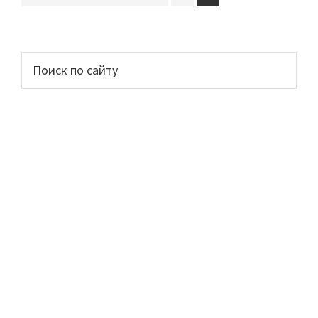
на
на
на
страницу
страницу
Основной
Поиск
по
сайдбар
сайту