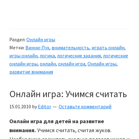
Раздел:
Онлайн игры
Метки:
Винни-Пух
,
внимательность
,
играть онлайн
,
игры онлайн
,
логика
,
логические задания
,
логические
онлайн игры
,
онлайн
,
онлайн игра
,
Онлайн игры
,
развитие внимания
Онлайн игра: Учимся считать
15.01.2010
by
Editor
Оставьте комментарий
Онлайн игра для детей на развитие
внимания.
Учимся считать, считая жуков.