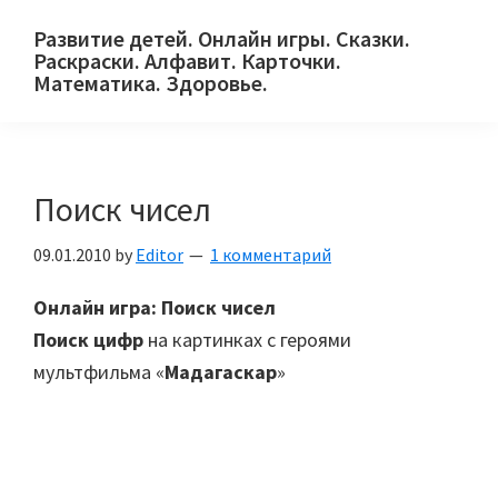
Skip
Skip
Skip
Развитие детей. Онлайн игры. Сказки.
to
to
to
Раскраски. Алфавит. Карточки.
primary
main
primary
Математика. Здоровье.
Сайт
navigation
content
sidebar
для
детей
Поиск чисел
и
их
09.01.2010
by
Editor
1 комментарий
родителей.
Онлайн игра: Поиск чисел
Поиск цифр
на картинках с героями
мультфильма «
Мадагаскар
»