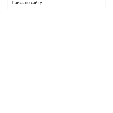
Основной
по
сайдбар
сайту