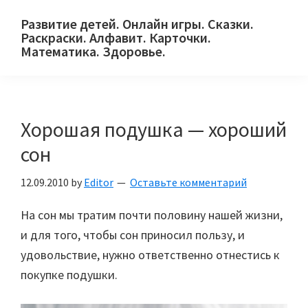
Skip
Skip
Skip
Развитие детей. Онлайн игры. Сказки.
to
to
to
Раскраски. Алфавит. Карточки.
primary
main
primary
Математика. Здоровье.
Сайт
navigation
content
sidebar
для
детей
Хорошая подушка — хороший
и
их
сон
родителей.
12.09.2010
by
Editor
Оставьте комментарий
На сон мы тратим почти половину нашей жизни,
и для того, чтобы сон приносил пользу, и
удовольствие, нужно ответственно отнестись к
покупке подушки.