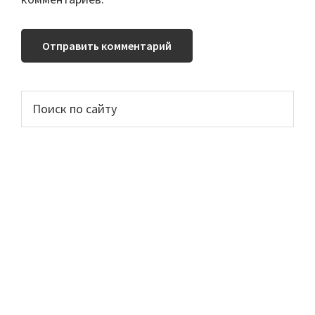
Основной
Поиск
по
сайдбар
сайту