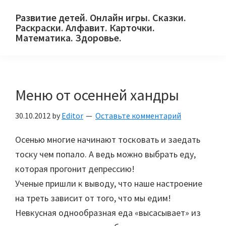
Skip
Skip
Skip
Развитие детей. Онлайн игры. Сказки.
to
to
to
Раскраски. Алфавит. Карточки.
primary
main
primary
Математика. Здоровье.
Сайт
navigation
content
sidebar
для
детей
Меню от осенней хандры
и
их
30.10.2012
by
Editor
Оставьте комментарий
родителей.
Осенью многие начинают тосковать и заедать
тоску чем попало. А ведь можно выбрать еду,
которая прогонит депрессию!
Ученые пришли к выводу, что наше настроение
на треть зависит от того, что мы едим!
Невкусная однообразная еда «высасывает» из