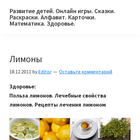
Skip
Skip
Skip
Развитие детей. Онлайн игры. Сказки.
to
to
to
Раскраски. Алфавит. Карточки.
primary
main
primary
Математика. Здоровье.
Сайт
navigation
content
sidebar
для
детей
Лимоны
и
их
18.12.2011
by
Editor
Оставьте комментарий
родителей.
Здоровье:
Польза лимонов. Лечебные свойства
лимонов. Рецепты лечения лимоном