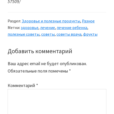
57509/
Раздел:
Здоровье и полезные продукты
,
Разное
Метки:
здоровье
,
лечение
,
лечение ребенка
,
полезные советы
,
советы
,
советы врача
,
фрукты
Добавить комментарий
Reader
Interactions
Ваш адрес email не будет опубликован.
Обязательные поля помечены
*
Комментарий
*