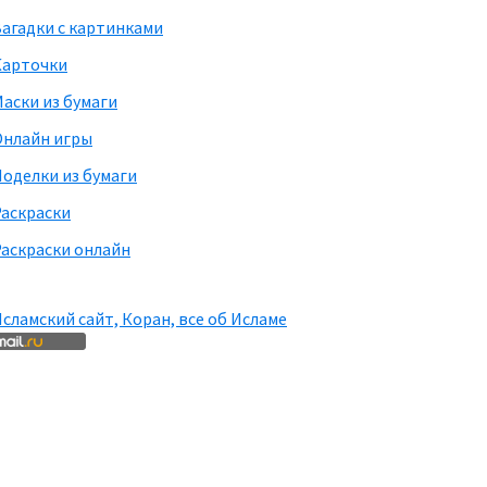
агадки с картинками
Карточки
аски из бумаги
Онлайн игры
оделки из бумаги
Раскраски
аскраски онлайн
сламский сайт, Коран, все об Исламе