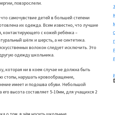
нергии, повзрослели.
З
 что
самочувствие детей в большей степени
М
отовлена их одежда. Всем известно, что лучшие
я, контактирующего с кожей ребёнка –
уральный шёлк и шерсть, а не синтетика.
П
искусственных волокон следует исключить. Это
 другую одежду школьника.
Р
у, которая ни в коем случае не должна быть
И
ю стопы, нарушать кровообращение,
ачение имеет и подошва обуви. Небольшой
 его высота составляет 5-10мм, для учащихся 2
ка о том, в чём носить школьные