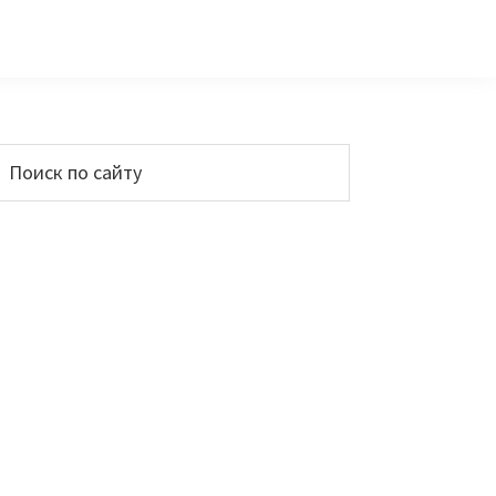
Основной
Поиск
по
сайдбар
айту