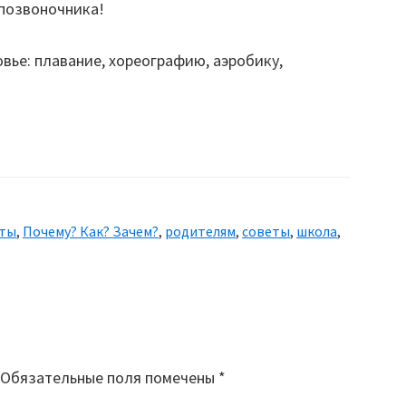
 позвоночника!
ье: плавание, хореографию, аэробику,
еты
,
Почему? Как? Зачем?
,
родителям
,
советы
,
школа
,
Обязательные поля помечены
*