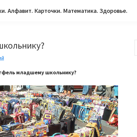
ки. Алфавит. Карточки. Математика. Здоровье.
школьнику?
ий
с
ртфель младшему школьнику?