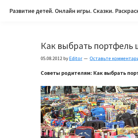
Skip
Skip
Skip
Развитие детей. Онлайн игры. Сказки. Раскрас
to
to
to
Сайт
primary
main
primary
для
navigation
content
sidebar
детей
Как выбрать портфель 
и
их
05.08.2012
by
Editor
Оставьте комментар
родителей.
Советы родителям: Как выбрать по