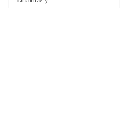
по
сайдбар
сайту