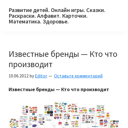
Skip
Skip
Skip
Развитие детей. Онлайн игры. Сказки.
to
to
to
Раскраски. Алфавит. Карточки.
primary
main
primary
Математика. Здоровье.
Сайт
navigation
content
sidebar
для
детей
Известные бренды — Кто что
и
их
производит
родителей.
10.06.2012
by
Editor
Оставьте комментарий
Известные бренды — Кто что производит