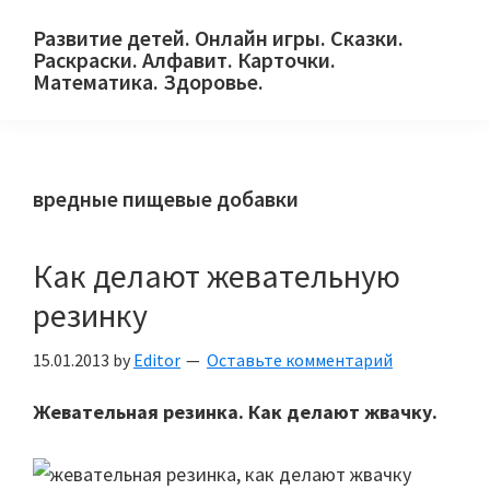
Skip
Skip
Skip
Развитие детей. Онлайн игры. Сказки.
to
to
to
Раскраски. Алфавит. Карточки.
primary
main
primary
Математика. Здоровье.
Сайт
navigation
content
sidebar
для
детей
вредные пищевые добавки
и
их
родителей.
Как делают жевательную
резинку
15.01.2013
by
Editor
Оставьте комментарий
Жевательная резинка. Как делают жвачку.