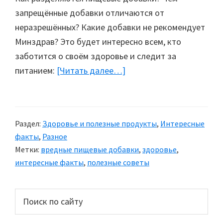
запрещённые добавки отличаются от
неразрешённых? Какие добавки не рекомендует
Минздрав? Это будет интересно всем, кто
заботится о своём здоровье и следит за
питанием:
[Читать далее…]
about
Вредные
пищевые
добавки
Раздел:
Здоровье и полезные продукты
,
Интересные
факты
,
Разное
Метки:
вредные пищевые добавки
,
здоровье
,
интересные факты
,
полезные советы
Основной
Поиск
по
сайдбар
сайту