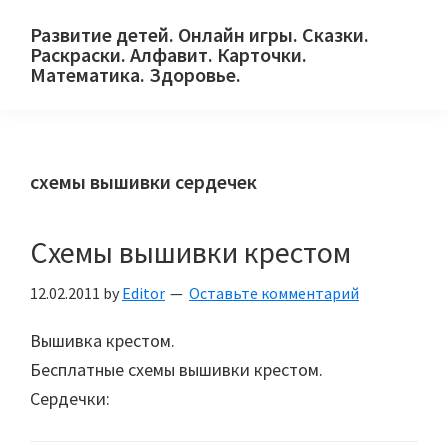
Skip
Skip
Skip
Развитие детей. Онлайн игры. Сказки.
to
to
to
Раскраски. Алфавит. Карточки.
primary
main
primary
Математика. Здоровье.
Сайт
navigation
content
sidebar
для
детей
схемы вышивки сердечек
и
их
родителей.
Схемы вышивки крестом
12.02.2011
by
Editor
Оставьте комментарий
Вышивка крестом.
Бесплатные схемы вышивки крестом.
Сердечки: