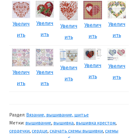
Увелич
Увелич
Увелич
Увелич
Увелич
ить
ить
ить
ить
ить
Увелич
Увелич
Увелич
Увелич
Увелич
ить
ить
ить
ить
ить
Раздел:
Вязание, вышивание, шитье
Метки:
вышивание
,
вышивка
,
вышивка крестом
,
сердечки
,
сердце
,
скачать схемы вышивки
,
схемы