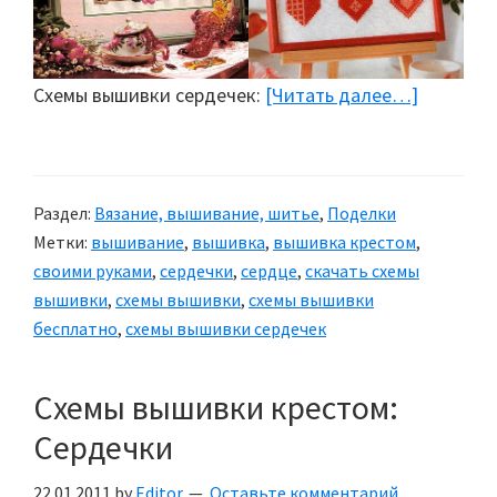
Схемы вышивки сердечек:
[Читать далее…]
about
Вышиты
сердечк
Раздел:
Вязание, вышивание, шитье
,
Поделки
Метки:
вышивание
,
вышивка
,
вышивка крестом
,
своими руками
,
сердечки
,
сердце
,
скачать схемы
вышивки
,
схемы вышивки
,
схемы вышивки
бесплатно
,
схемы вышивки сердечек
Схемы вышивки крестом:
Сердечки
22.01.2011
by
Editor
Оставьте комментарий