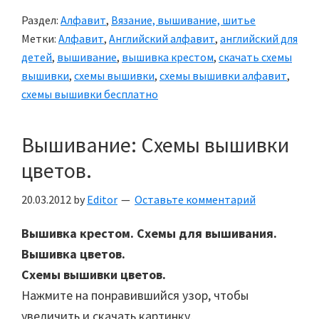
Раздел:
Алфавит
,
Вязание, вышивание, шитье
Метки:
Алфавит
,
Английский алфавит
,
английский для
детей
,
вышивание
,
вышивка крестом
,
скачать схемы
вышивки
,
схемы вышивки
,
схемы вышивки алфавит
,
схемы вышивки бесплатно
Вышивание: Схемы вышивки
цветов.
20.03.2012
by
Editor
Оставьте комментарий
Вышивка крестом. Схемы для вышивания.
Вышивка цветов.
Схемы вышивки цветов.
Нажмите на понравившийся узор, чтобы
увеличить и скачать картинку.