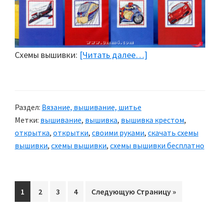
Схемы вышивки:
[Читать далее…]
about
Открытки
с
вышивкой:
Раздел:
Вязание, вышивание, шитье
Транспорт
Метки:
вышивание
,
вышивка
,
вышивка крестом
,
открытка
,
открытки
,
своими руками
,
скачать схемы
вышивки
,
схемы вышивки
,
схемы вышивки бесплатно
Перейти
1
Перейти
2
Перейти
3
Перейти
4
Перейти
Следующую Страницу »
на
на
на
на
на
страницу
страницу
страницу
страницу