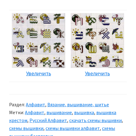
Увеличить
Увеличить
Раздел:
Алфавит
,
Вязание, вышивание, шитье
Метки:
Алфавит
,
вышивание
,
вышивка
,
вышивка
крестом
,
Русский Алфавит
,
скачать схемы вышивки
,
схемы вышивки
,
схемы вышивки алфавит
,
схемы
вышивки бесплатно