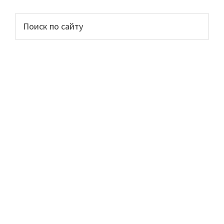
Основной
Поиск
по
сайдбар
сайту