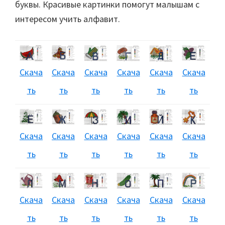
буквы. Красивые картинки помогут малышам с
интересом учить алфавит.
Скача
Скача
Скача
Скача
Скача
Скача
ть
ть
ть
ть
ть
ть
Скача
Скача
Скача
Скача
Скача
Скача
ть
ть
ть
ть
ть
ть
Скача
Скача
Скача
Скача
Скача
Скача
ть
ть
ть
ть
ть
ть