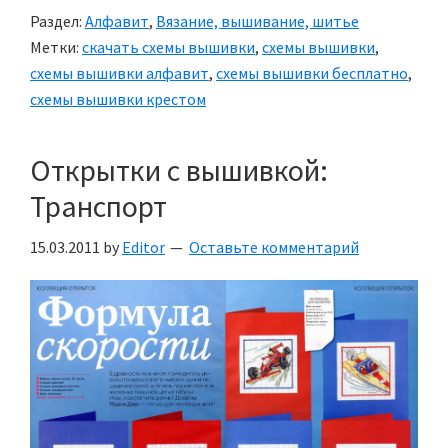
Раздел:
Алфавит
,
Вязание, вышивание, шитье
Метки:
скачать схемы вышивки
,
схемы вышивки
,
схемы вышивки алфавит
,
схемы вышивки бесплатно
,
схемы вышивки крестом
Открытки с вышивкой:
Транспорт
15.03.2011
by
Editor
Оставьте комментарий