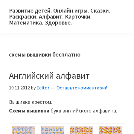
Skip
Skip
Skip
Развитие детей. Онлайн игры. Сказки.
to
to
to
Раскраски. Алфавит. Карточки.
primary
main
primary
Математика. Здоровье.
Сайт
navigation
content
sidebar
для
детей
схемы вышивки бесплатно
и
их
родителей.
Английский алфавит
10.11.2012
by
Editor
Оставьте комментарий
Вышивка крестом.
Схемы вышивки
букв английского алфавита.