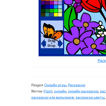
Раск
Раздел:
Онлайн игры
,
Раскраски
Метки:
Flash
,
онлайн
,
онлайн раскраски
,
рас
раскраски для мальчиков
,
раскраски цветы