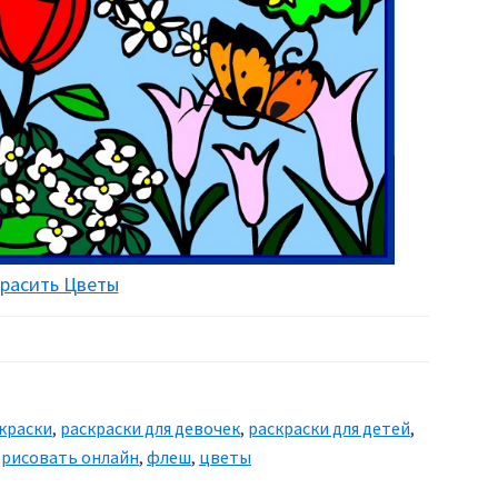
расить Цветы
краски
,
раскраски для девочек
,
раскраски для детей
,
,
рисовать онлайн
,
флеш
,
цветы