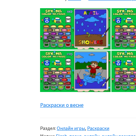
Раскраски о весне
Раздел:
Онлайн игры
,
Раскраски
Метки:
Flash
,
весна
,
онлайн
,
онлайн раскрас