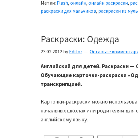
Метки:
Flash
,
онлайн
,
онлайн раскраски
,
рас
раскраски для мальчиков
,
раскраски из му
Раскраски: Одежда
23.02.2012
by
Editor
Оставьте комментар
Английский для детей. Раскраски —
Обучающие карточки-раскраски «Од
транскрипцией.
Карточки-раскраски можно использоват
начальных школах или родителям для 
английскому языку.