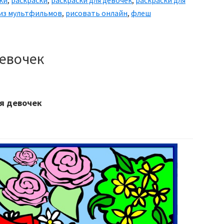
 из мультфильмов
,
рисовать онлайн
,
флеш
девочек
я девочек