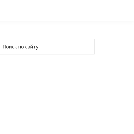
Основной
Поиск
по
сайдбар
айту