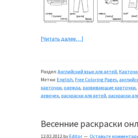
[Читать далее…]
about
Раскраски:
Одежда
Раздел:
Английский язык для детей
,
Карточк
Метки:
English
,
Free Coloring Pages
,
английс
карточки
,
одежда
,
развивающие карточки
,
девочек
,
раскраски для детей
,
раскраски дл
Весенние раскраски он
12.02.2012
by
Editor
Оставьте комментар