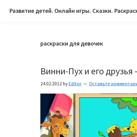
Skip
Skip
Skip
Развитие детей. Онлайн игры. Сказки. Раскрас
to
to
to
Сайт
primary
main
primary
для
navigation
content
sidebar
детей
раскраски для девочек
и
их
родителей.
Винни-Пух и его друзья
24.02.2012
by
Editor
Оставьте комментар