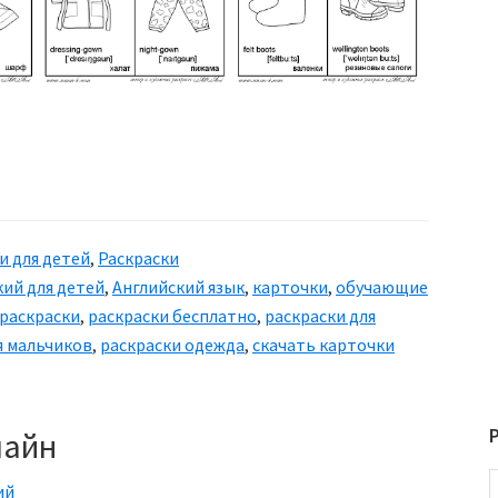
и для детей
,
Раскраски
кий для детей
,
Английский язык
,
карточки
,
обучающие
раскраски
,
раскраски бесплатно
,
раскраски для
я мальчиков
,
раскраски одежда
,
скачать карточки
лайн
ий