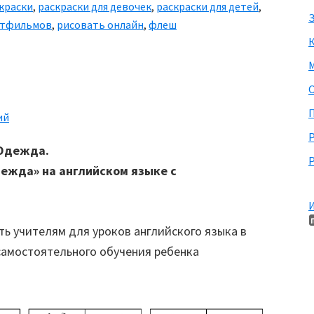
краски
,
раскраски для девочек
,
раскраски для детей
,
З
льтфильмов
,
рисовать онлайн
,
флеш
М
П
ий
 Одежда.
Р
ежда» на английском языке с
И
ь учителям для уроков английского языка в
самостоятельного обучения ребенка