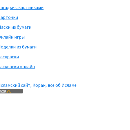
агадки с картинками
Карточки
аски из бумаги
Онлайн игры
оделки из бумаги
Раскраски
аскраски онлайн
сламский сайт, Коран, все об Исламе