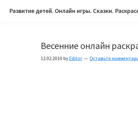
Skip
Skip
Skip
Развитие детей. Онлайн игры. Сказки. Раскрас
to
to
to
Сайт
primary
main
primary
для
navigation
content
sidebar
детей
Весенние онлайн раскр
и
их
12.02.2010
by
Editor
Оставьте комментар
родителей.