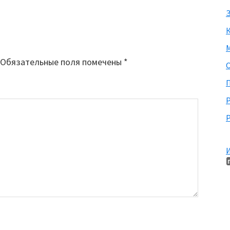
З
М
Обязательные поля помечены
*
П
Р
И