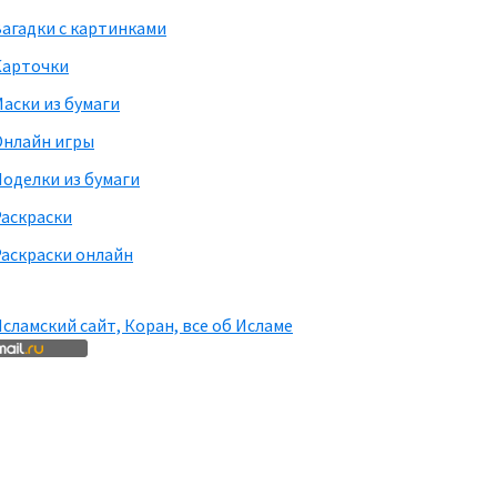
агадки с картинками
Карточки
аски из бумаги
Онлайн игры
оделки из бумаги
Раскраски
аскраски онлайн
сламский сайт, Коран, все об Исламе