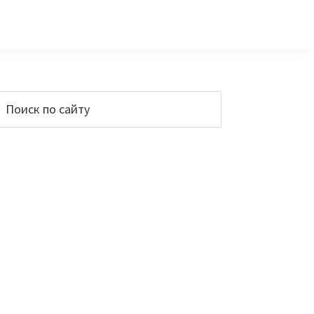
Основной
Поиск
по
сайдбар
айту