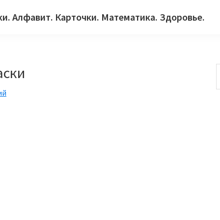
ки. Алфавит. Карточки. Математика. Здоровье.
аски
ий
с