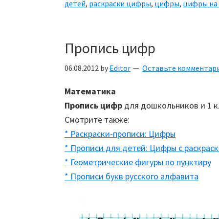
детей
,
раскраски цифры
,
цифры
,
цифры на 
Пропись цифр
06.08.2012
by
Editor
Оставьте комментар
Математика
Пропись цифр
для дошкольников и 1 к
Смотрите также:
* Раскраски-прописи: Цифры
* Прописи для детей: Цифры с раскрас
* Геометрические фигуры по пунктиру
* Прописи букв русского алфавита