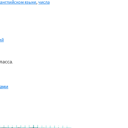
английском языке
,
числа
ий
ласса.
ками