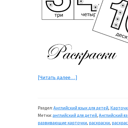
[Читать далее…]
about
Раскраски
—
Цифры
Раздел:
Английский язык для детей
,
Карточк
Метки:
английский для детей
,
Английский я
развивающие карточки
,
раскраски
,
раскрас