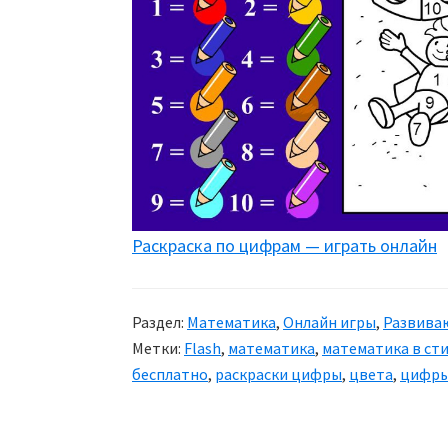
Раскраска по цифрам — играть онлайн
Раздел:
Математика
,
Онлайн игры
,
Развива
Метки:
Flash
,
математика
,
математика в сти
бесплатно
,
раскраски цифры
,
цвета
,
цифр