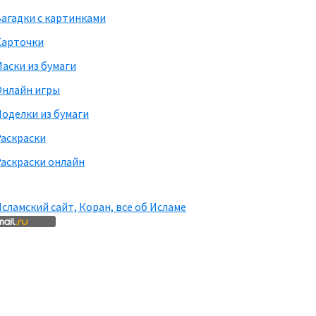
агадки с картинками
Карточки
аски из бумаги
Онлайн игры
оделки из бумаги
Раскраски
аскраски онлайн
сламский сайт, Коран, все об Исламе