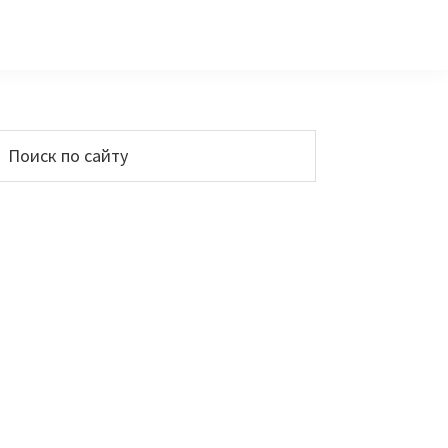
Основной
Поиск
по
сайдбар
айту