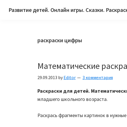
Skip
Skip
Skip
Развитие детей. Онлайн игры. Сказки. Раскрас
to
to
to
Сайт
primary
main
primary
для
navigation
content
sidebar
детей
раскраски цифры
и
их
родителей.
Математические раскра
29.09.2013
by
Editor
3 комментария
Раскраски для детей.
Математическ
младшего школьного возраста.
Раскрась фрагменты картинок в нужные