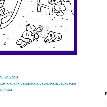
ющие игры
хах
,
онлайн раскраски
,
раскраски
,
раскраски
ы
,
числа