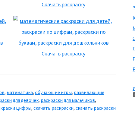
Скачать раскраску
З
М
П
Скачать раскраску
Р
И
ов
,
математика
,
обучающие игры
,
развивающие
раски для девочек
,
раскраски для мальчиков
,
скраски цифры
,
скачать раскраски
,
скачать раскраски