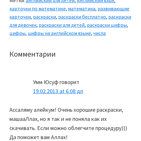
Метки:
английский для детей
,
Английский язык
,
карточки по математике
,
математика
,
развивающие
карточки
,
раскраски
,
раскраски бесплатно
,
раскраски
для девочек
,
раскраски для детей
,
раскраски цифры
,
цифры
,
цифры на английском языке
,
числа
Комментарии
Reader
Interactions
Умм Юсуф
говорит
19.02.2013 at 6:08 дп
Ассаляму алейкум! Очень хорошие раскраски,
машааЛлах, но я так и не поняла как их
скачивать. Если можно облегчите процедуру)))
Да поможет вам Аллах!