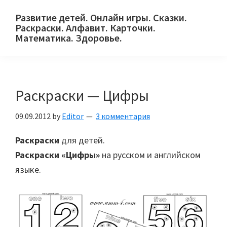
Skip
Skip
Skip
Развитие детей. Онлайн игры. Сказки.
to
to
to
Раскраски. Алфавит. Карточки.
primary
main
primary
Математика. Здоровье.
Сайт
navigation
content
sidebar
для
детей
Раскраски — Цифры
и
их
09.09.2012
by
Editor
3 комментария
родителей.
Раскраски
для детей.
Раскраски «Цифры»
на русском и английском
языке.