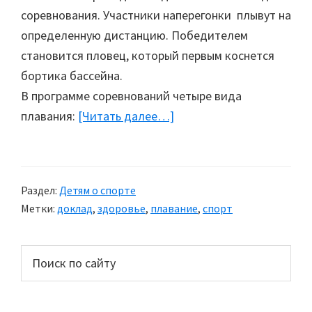
соревнования. Участники наперегонки плывут на
определенную дистанцию. Победителем
становится пловец, который первым коснется
бортика бассейна.
В программе соревнований четыре вида
плавания:
[Читать далее…]
about
Плавание
Раздел:
Детям о спорте
Метки:
доклад
,
здоровье
,
плавание
,
спорт
Основной
Поиск
по
сайдбар
сайту