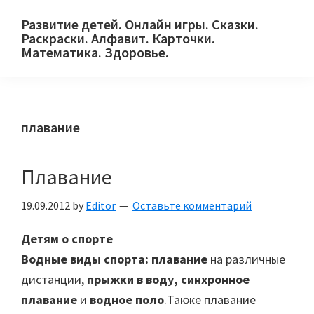
Skip
Skip
Skip
Развитие детей. Онлайн игры. Сказки.
to
to
to
Раскраски. Алфавит. Карточки.
primary
main
primary
Математика. Здоровье.
Сайт
navigation
content
sidebar
для
детей
плавание
и
их
родителей.
Плавание
19.09.2012
by
Editor
Оставьте комментарий
Детям о спорте
Водные виды спорта: плавание
на различные
дистанции,
прыжки в воду, синхронное
плавание
и
водное поло
.Также плавание