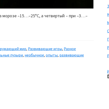
З
а морозе –15…–25°C, а четвертый – при –3…–
М
П
ружающий мир
,
Развивающие игры
,
Разное
ьные пузыри
,
необычное
,
опыты
,
развивающие
Р
И