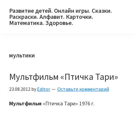
Skip
Skip
Skip
Развитие детей. Онлайн игры. Сказки.
to
to
to
Раскраски. Алфавит. Карточки.
primary
main
primary
Математика. Здоровье.
Сайт
navigation
content
sidebar
для
детей
мультики
и
их
родителей.
Мультфильм «Птичка Тари»
23.08.2012
by
Editor
Оставьте комментарий
Мультфильм
«Птичка Тари» 1976 г.