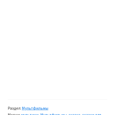
Раздел:
Мультфильмы
Метки:
мультики
,
Мультфильмы
,
сказка
,
сказки для