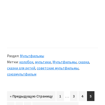
Раздел:
Мультфильмы
Метки:
колобок
,
мультики
,
Мультфильмы
,
сказка
,
сказки для детей
,
советские мультфильмы
,
союзмультфильм
Interim
…
«
Перейти
Предыдущую Страницу
Перейти
1
Перейти
3
Перейти
4
Перейти
5
pages
на
на
на
на
на