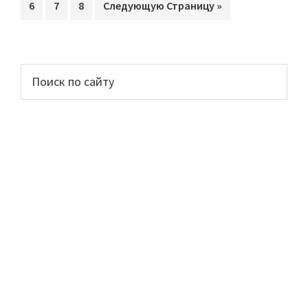
Перейти
6
Перейти
7
Перейти
8
Перейти
Следующую Страницу »
omitted
страницу
страницу
страницу
страниц
на
на
на
на
страницу
страницу
страницу
Основной
Поиск
по
сайдбар
сайту