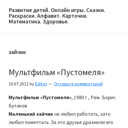
Skip
Skip
Skip
Развитие детей. Онлайн игры. Сказки.
to
to
to
Раскраски. Алфавит. Карточки.
primary
main
primary
Математика. Здоровье.
Сайт
navigation
content
sidebar
для
детей
зайчик
и
их
родителей.
Мультфильм «Пустомеля»
16.07.2012
by
Editor
Оставьте комментарий
Мультфильм «Пустомеля»
, 1980 г., Реж. Борис
Бутаков
Маленький зайчик
не любил работать, зато
любил помечтать. За это друзья дразнили его