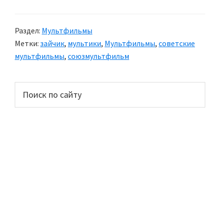
Раздел:
Мультфильмы
Метки:
зайчик
,
мультики
,
Мультфильмы
,
советские
мультфильмы
,
союзмультфильм
Основной
Поиск
по
сайдбар
сайту